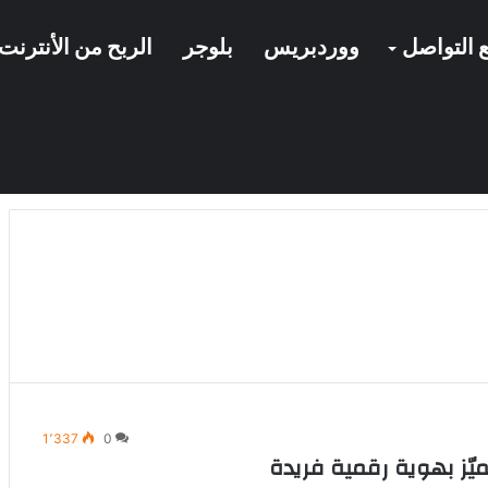
 التواصل
ووردبريس
بلوجر
الربح من الأنترنت
1٬337
0