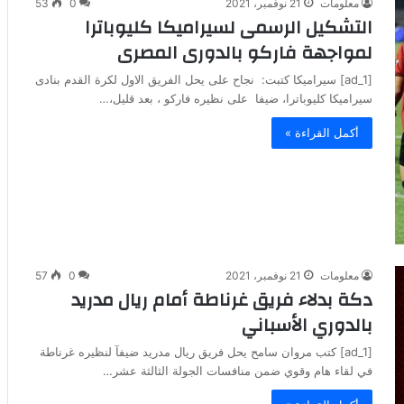
معلومات
21 نوفمبر، 2021
0
53
التشكيل الرسمى لسيراميكا كليوباترا
لمواجهة فاركو بالدورى المصرى
[ad_1] سيراميكا كتبت: نجاح على يحل الفريق الاول لكرة القدم بنادى
سيراميكا كليوباترا، ضيفا على نظيره فاركو ، بعد قليل،…
أكمل القراءة »
معلومات
21 نوفمبر، 2021
0
57
دكة بدلاء فريق غرناطة أمام ريال مدريد
بالدوري الأسباني
[ad_1] كتب مروان سامح يحل فريق ريال مدريد ضيفآ لنظيره غرناطة
في لقاء هام وقوي ضمن منافسات الجولة الثالثة عشر…