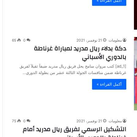
أكمل القراءة »
معلومات
21 نوفمبر، 2021
0
65
دكة بدلاء ريال مدريد لمباراة غرناطة
بالدوري الأسباني
[ad_1] كتب مروان سامح يحل فريق ريال مدريد ضيفآ ثقيلآ لفريق
غرناطة ضمن منافسات الجولة الثالثة عشر من بطولة الدوري…
أكمل القراءة »
معلومات
21 نوفمبر، 2021
0
75
التشكيل الرسمي لفريق ريال مدريد أمام