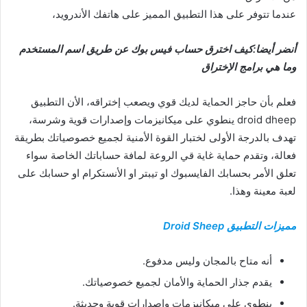
عندما تتوفر على هذا التطبيق المميز على هاتفك الأندرويد،
أنضر أيضا:كيف اخترق حساب فيس بوك عن طريق اسم المستخدم
وما هي برامج الإختراق
فعلم بأن حاجز الحماية لديك قوي ويصعب إختراقه، الأن التطبيق
droid dheep ينطوي على ميكانيزمات وإصدارات قوية وشرسة،
تهدف بالدرجة الأولى لختبار القوة الأمنية لجميع خصوصياتك بطريقة
فعالة، وتقدم حماية غاية قي الروعة لمافة حساباتك الخاصة سواء
تعلق الأمر بحسابك الفايسبوك او تيبتر او الأنستكرام او حسابك على
لعبة معينة وهذا.
مميزات التطبيق Droid Sheep
أنه متاح بالمجان وليس مدفوع.
يقدم جذار الحماية والأمان لجميع خصوصياتك.
ينطوي على ميكانيزمات وإصدارات قوية وحديثة.