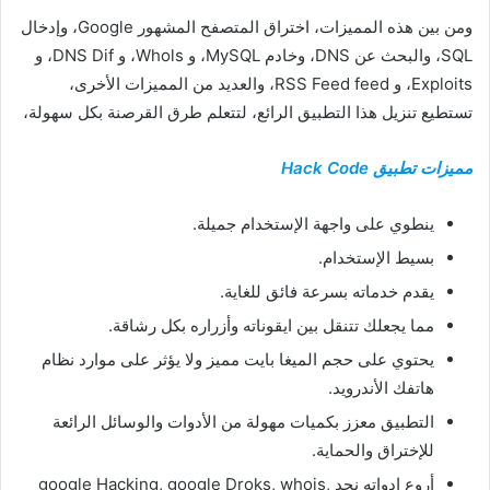
ومن بين هذه المميزات، اختراق المتصفح المشهور Google، وإدخال
SQL، والبحث عن DNS، وخادم MySQL، و Whols، و DNS Dif، و
Exploits، و RSS Feed feed، والعديد من المميزات الأخرى،
تستطيع تنزيل هذا التطبيق الرائع، لتتعلم طرق القرصنة بكل سهولة،
مميزات تطبيق Hack Code
ينطوي على واجهة الإستخدام جميلة.
بسيط الإستخدام.
يقدم خدماته بسرعة فائق للغاية.
مما يجعلك تتنقل بين ايقوناته وأزراره بكل رشاقة.
يحتوي على حجم الميغا بايت مميز ولا يؤثر على موارد نظام
هاتفك الأندرويد.
التطبيق معزز بكميات مهولة من الأدوات والوسائل الرائعة
للإختراق والحماية.
أروع ادواته نحد google Hacking, google Droks, whois,