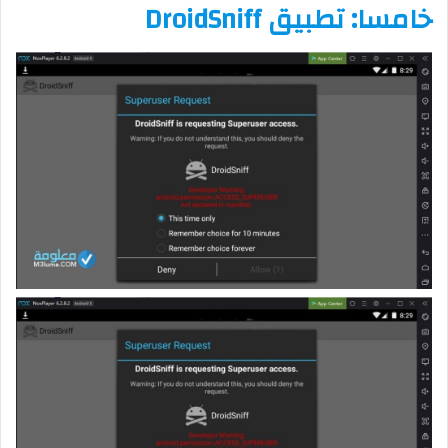
خامسا: تطبيق DroidSniff