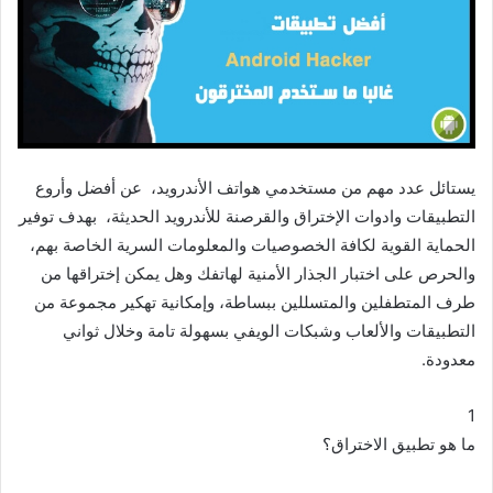
د
ا
إ
ل
ك
ت
ر
يستائل عدد مهم من مستخدمي هواتف الأندرويد، عن أفضل وأروع
و
التطبيقات وادوات الإختراق والقرصنة للأندرويد الحديثة، بهدف توفير
ن
الحماية القوية لكافة الخصوصيات والمعلومات السرية الخاصة بهم،
ي
والحرص على اختبار الجذار الأمنية لهاتفك وهل يمكن إختراقها من
ا
طرف المتطفلين والمتسللين ببساطة، وإمكانية تهكير مجموعة من
التطبيقات والألعاب وشبكات الويفي بسهولة تامة وخلال ثواني
معدودة.
1
ما هو تطبيق الاختراق؟