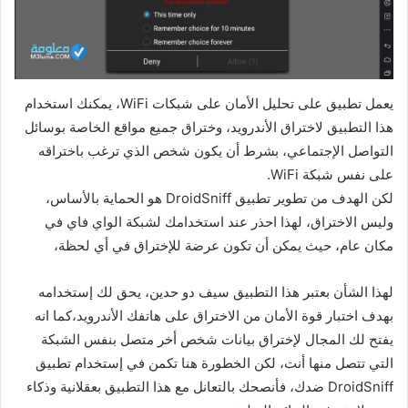
يعمل تطبيق على تحليل الأمان على شبكات WiFi، يمكنك استخدام
هذا التطبيق لاختراق الأندرويد، وختراق جميع مواقع الخاصة بوسائل
التواصل الإجتماعي، بشرط أن يكون شخص الذي ترغب باختراقه
على نفس شبكة WiFi.
لكن الهدف من تطوير تطبيق DroidSniff هو الحماية بالأساس،
وليس الاختراق، لهذا احذر عند استخدامك لشبكة الواي فاي في
مكان عام، حيث يمكن أن تكون عرضة للإختراق في أي لحظة،
لهذا الشأن بعتبر هذا التطبيق سيف دو حدين، يحق لك إستخدامه
بهدف اختبار قوة الأمان من الاختراق على هاتفك الأندرويد،كما انه
يفتح لك المجال لإختراق بيانات شخص أخر متصل بنفس الشبكة
التي تتصل منها أنت، لكن الخطورة هنا تكمن في إستخدام تطبيق
DroidSniff ضدك، فأنصحك بالتعانل مع هذا التطبيق بعقلانية وذكاء