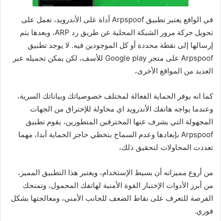
في الواقع يعتبر تطبيق Arpspoof أداة على الأندرويد، تعمل على
تحويل حركة مرور الشبكة المحلية عن طريق رد ARP، وبعدها يتم
إرسالها إلى نقطة محددة أو كل الموجودين فيه. لا يوجد تطبيق
Arpspoof على متجر Google play للأسف، لكن يمكن تحميله عبر
العديد من المواقع الأخرى،
كما انه يوفر الحماية الفعالة لمختلف خصوصياتك وبياناتك السرية،
وعندما يواجه هاتفك الأندرويد اي محاولة للإختراق من الجهات
المجهولة التي يشرف عنها المخترقين المتطورين، يقوم تطبيق
Arpspoof بإبعادها وعدم السماح بتخطي حاجز الحماية أبدا، مهما
تعددت المحاولات لتحقيق ذلك،
من أروع مميزانه أن بسيط الإستخدام، ويعتبر هذا التطبيق المميز،
من أبرز الأدوات الإختبار القوة الأمنية لهاتفك المحمول، وتمنحك
الفرصة للتعرف على نقاط الضعف للجانب الأمني، ومعالجتها بشكل
فوري.