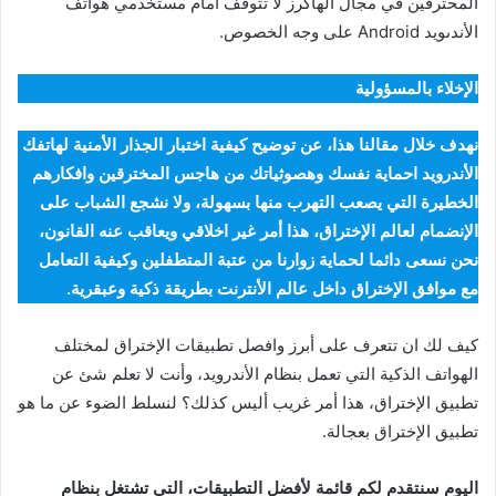
المحترفين في مجال الهاكرز لا تتوقف أمام مستخدمي هواتف
الأندىويد Android على وجه الخصوص.
الإخلاء بالمسؤولية
نهدف خلال مقالنا هذا، عن توضيح كيفية اختبار الجذار الأمنية لهاتفك
الأندرويد احماية نفسك وهصوثياتك من هاجس المخترقين وافكارهم
الخطيرة التي يصعب التهرب منها بسهولة، ولا نشجع الشباب على
الإنضمام لعالم الإختراق، هذا أمر غير اخلاقي ويعاقب عنه القانون،
نحن نسعى دائما لحماية زوارنا من عتبة المتطفلين وكيفية التعامل
مع موافق الإختراق داخل عالم الأنترنت بطريقة ذكية وعبقرية.
كيف لك ان تتعرف على أبرز وافصل تطبيقات الإختراق لمختلف
الهواتف الذكية التي تعمل بنظام الأندرويد، وأنت لا تعلم شئ عن
تطبيق الإختراق، هذا أمر غريب أليس كذلك؟ لنسلط الضوء عن ما هو
تطبيق الإختراق بعجالة.
اليوم سنتقدم لكم قائمة لأفضل التطبيقات، التي تشتغل بنظام