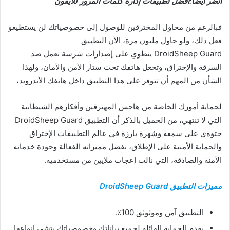
أنضر أيضا:أفضل تطبيقات إدارة كلمات المرور للآيفون
فبالرغم من محاول المخترقين للوصول إلى خصوصياتك لن يستطيعو
فعل ذلك، ولو حاول مليون مرة، الأن التطبيق
DroidSheep Guard ينطوي على إصدارات شرسة تعمل صد
السرقة والإختراق، وتحعل هاتفك تحت ستار الأمن والآمان، ولهذا
الشأن من المهم أن تتوفر على هذا التطبيق داخل هاتفك الأندرويد،
لحماية أمورك الخاصة من هاجس المهترقين وأفكارهم الشيطانية
التي لا تنتهي، من الحميل بالذكر أن التطبيق DroidSheep Guard
حتوةي على سمعة وشهرة بارزة في عالم التطبيقات الإختراق
والحماية الأمنية على الإطلاق، بفضل مميزاته الفعالة وحودة خدماته
الآمنة والصادقة، التي نالت إعجاب ملايين من مستخدميه.
مميزات التطبيق DroidSheep Guard
التطبيق آمن وموثوثق 100٪.
يقدم الحماية الهائلة لجميع بياناتك وخصوصياتك بتشى انواعها.