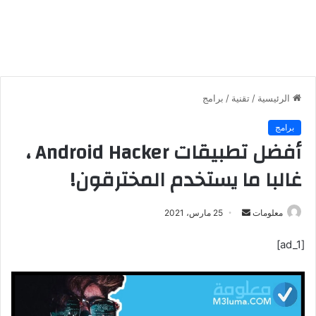
الرئيسية
/
تقنية
/
برامج
برامج
أفضل تطبيقات Android Hacker ،
غالبا ما يستخدم المخترقون!
معلومات
أ
25 مارس، 2021
ر
[ad_1]
س
ل
ب
ر
ي