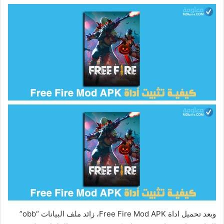
وبعد تحميل اداة Free Fire Mod APK، زائد ملف البيانات “obb”