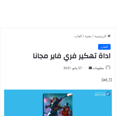
الرئيسية
/
تقنية
/
العاب
العاب
اداة تهكير فري فاير مجانا
معلومات
أ
27 مايو، 2021
ر
[ad_1]
س
ل
ب
ر
ي
د