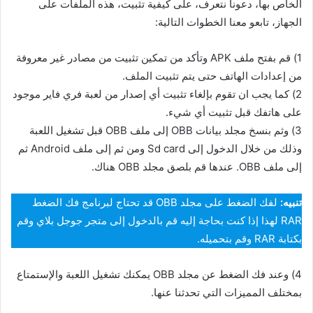
الخاص بها، دعونا نتعرف، على كيفية تثبيت، هذه الملفات على
الجهاز، تابعو معنا الخطوات التالية:
1) قم بفتح ملف APK وتأكد من تمكين تثبيت من مصادر غير معروفة
من إعدادات الهاتف حتى يتم تثبيت الملف.
2) كما يجب ان تقوم بإلغاء تثبيت أي إصدار من لعبة فري فاير موجود
على هاتفك قبل تثبيت أي شيء.
3) وثم بنسخ مجلد بيانات OBB إلى ملف OBB قبل تشغيل اللعبة
وذلك من خلال الدخول إلى Sd card ومن ثم إلى ملف Android ثم
إلى ملف OBB. عندها قم بلصق مجلد OBB هناك.
تنبيه:
لفك الضغط على مجلد OBB قد تحتاج لبرنامج فك الضغط
RAR لهذا إذا كنت بحاجة إليه قم بالدخول إلى متجر جوجل بلاي وقم
بكتابة RAR وقم بتحميله.
4) وعند فك الضغط عن مجلد OBB يمكنك تشغيل اللعبة والإستمتاع
بمختلف المميزات التي تحدثنا عنها.