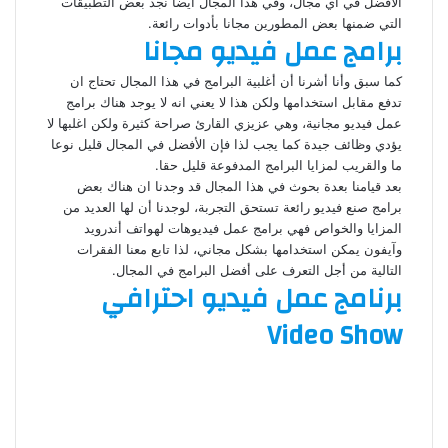
الأفضل في أي مجال، وفي هذا المجال أيضا نجد بعض التطبيقات
التي ضمنها بعض المطورين مجانا بأدوات رائعة.
برامج عمل فيديو مجانا
كما سبق وأنا أشرنا أن أغلبية البرامج في هذا المجال تحتاج ان
تدفع مقابل استخدامها ولكن هذا لا يعني انه لا يوجد هناك برامج
عمل فيديو مجانية، وهي عزيزي القارئ صراحة كثيرة ولكن اغلبها لا
يؤدي وظائف جيدة كما يجب لذا فإن الأفضل في المجال قليل نوعا
ما والقريب لمزايا البرامج المدفوعة قليل حقا.
بعد قيامنا بعدة بحوث في هذا المجال قد وجدنا ان هناك بعض
برامج صنع فيديو رائعة تستحق التجربة، لوجدنا أن لها العديد من
المزايا والخواص فهي برامج عمل فيديوهات لهواتف أندرويد
وآيفون يمكن استخدامها بشكل مجاني، لذا تابع معنا الفقرات
التالية من أجل التعرف على أفضل البرامج في المجال.
برنامج عمل فيديو احترافي
Video Show