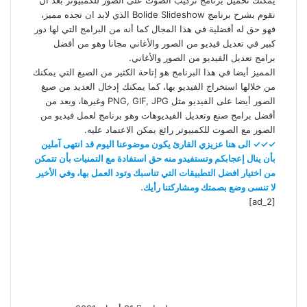
يمكنك تحميل برنامج تركيب الصوت على الصور للكمبيوتر بعد ان
نقوم بشرح برنامج Bolide Slideshow الذي لابد ان تجده مميز،
فهو حق له أفضلية في هذا المجال كما أنه من البرامج التي لها دور
كبير في تعديل فيديو من الصور والأغاني مجانا وهو من أفضل
برامج تعديل الفيديو من الصور والأغاني.
المميز أيضا في هذا البرنامج هو إتاحة الكثير من الصيغ التي يمكنك
من خلالها استخراج الفيديو بها، كما يمكنك إدخال العديد من صيغ
الصور أيضا على الفيديو مثل PNG, GIF, JPG وغيرها، ويعد من
أفضل برامج صنع وتعديل الفيديوهات وهو برنامج لعمل فيديو من
الصور مع الصوت للكمبيوتر رائع يمكن الاعتماد عليه.
✓✓✓ الى هنا عزيزي القارئ يكون موضوعنا اليوم قد انتهى آملين
بأن ينال إعجابكم وتستفيدو منه حق استفادة مع التمنيات بأن تتمكن
من اختيار افضل التطبيقات التي تناسبك وتود العمل بها، وفي الأخير
لا تنسى وضع بصمتك ومشاركتنا رأيك.
[ad_2]
أ
ر
س
ل
ب
ر
ي