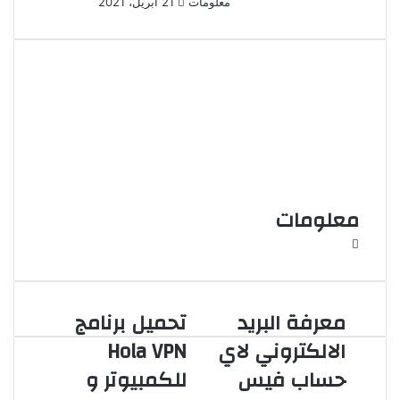
معلومات
21 أبريل، 2021
د
ا
إ
ل
ك
ت
ر
و
ن
ي
ا
معلومات
م
و
ق
ع
معرفة البريد
تحميل برنامج
ا
ل
الالكتروني لاي
Hola VPN
و
حساب فيس
للكمبيوتر و
ي
ب