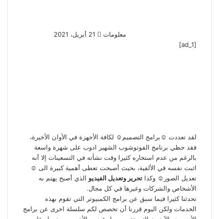
ب
ر
ي
معلومات
21 أبريل، 2021
د
[ad_1]
ا
إ
ل
ك
ت
ر
و
ن
ي
لقد تعددت ☺️برامج التصميم☺️ لكافة الأجهزة في الأوان الأخيرة،
ا
فقد حظي برنامج الفوتوشوب الشهير ادوب على شهرة واسعة
بالرغم من عدم استخاره كثيرا وقت نشأته في التسعينات إلا أنه
اثبت نفسه في الألفية، بحيث أصبحت تعطى أهمية كبيرة الى ☺️
تعديل الصور☺️ وكذا
تحرير وتعديل الفيديو
الذي أصبح يهتم به
الأشخاص والشركات وغيرها في كل مجال.
تحدثنا كثيرا فيما سبق عن برامج الكمبيوتر التي تقوم بهذه
الخدمات ولكن اليوم قررنا أن تخصص لكم سلسلة اخرى عن برامج