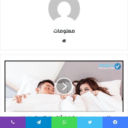
معلومات
م
و
ق
ع
ا
ل
و
ي
ب
تفسير حلم مجامعة الاخ لأخته للمتزوجة والعزباء