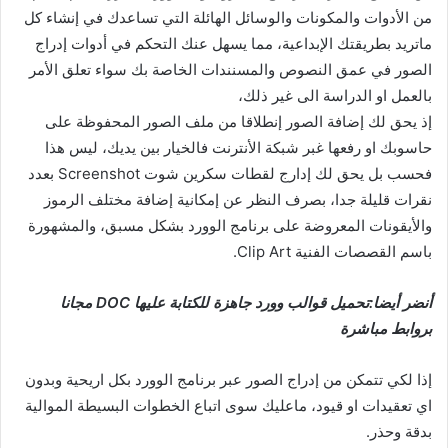
من الأدوات والمكونات والوسائل الهائلة التي تساعدك في إنشاء كل
ماتريد بطريقتك الإبداعية، مما يسهل عنك التحكم في أدوات إدراج
الصور في عمق النصوص والمسنندات الخاصة بك سواء تعلق الأمر
بالعمل او الدراسة الى غير ذلك،
إذ يحق لك إضافة الصور إنطلاقا من ملف الصور المحفوظة على
حاسوبك او رفعها غبر شبكة الأنترنت فالخيار بين يديك، ليس هذا
فحسب بل يحق لك إدارج لقطات سكرين شوت Screenshot بعدد
نقرات قليلة جدا، بصرف النظر عن إمكانية إضافة مختلف الرموز
والأيقونات المعروضة على برنامج الوورد بشكل مسبق، والمشهورة
باسم القصصات الفنية Clip Art.
أنضر أيضا:تحميل قوالب وورد جاهزة للكتابة عليها DOC مجانا
بروابط مباشرة
إذا لكي تتمكن من إدراج الصور عبر برنامج الوورد بكل اريحية وبدون
اي تعقيدات او قيود، ماعليك سوى اتباع الخطوات البسيطة الموالية
بدقة وحذر.