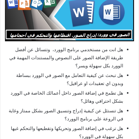
د
ا
إ
ل
ك
ت
هل انت من مستخدمي برنامج الوورد، وتتسائل عن أفضل
ر
طريقة الإضافة الصور على النصوص والمستندات المهمة في
و
الوورد بكل سهولة ويسر؟
ن
ي
هل تبحث عن كيفية التعامل مع الصور في الوورد ببساطة
ا
وبدون اي تعقيدات او عراقيل؟
هل تطمح في إضافة الصور داخل أعمالك الخاصة في الوورد
بشكل احترافي وهائل؟
هل تنستئل عن كيفية إدراج وتنسيق الصور بشكل ممتاز وغاية
في الروعة على برنامج الوورد؟
هل ترغب في إضافة الصور وتحريكها وتقطيعها والتحكم غيها
بكل سهولة في الوورد؟