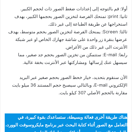
أولا: قم بالتوجه إلى إعدادات ضغط الصور ذات لحجم الكبير.
ثانيا: print: تمنحك الفرصة لتخزين الصور بحجمها الكبير، بهدف
استخراجها عن طريقة الطباعة إلى غير ذلك.
ثالثا: Screen: يمنحك الفرصة لتخزين الصور بحجم متوسط، بهدف
عرضها بنقرة زر واحدة على شاشة جهازك الخاص او عبر شبكة
الأنترنت الى غير ذلك من الأغراض.
رابعا: E-mail: ستتمكن من تخزين الصور بحجم جد صغير، مما
سيسهل عنك إرسالها ومشاركتها عبر الأنترنت بخفة عالية.
الأن سنقوم بتحديد، خيار خحظ الصور بحجم صغير عبر البريد
الإلكتروني E-mail، وبالتالي سيصبح حجم المستند 36 ميلو بايت
مقارنة بالحجم الأصلي 307 كيلو بايت.
هناك طريقة أخرى فعالة وبسيطة، ستساعدك بقوة كبيرة، في
التعامل مع الصور أثناء كتابة البحث عبر برنامج مايكروسوفت الوورد،