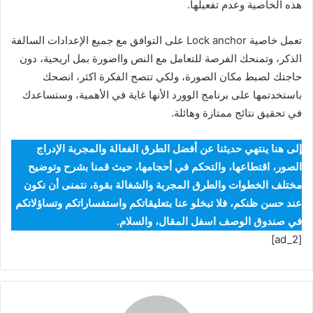
هذه الخاصية وعدم تفعيلها.
تعمل خاصية Lock anchor على التوافق مع جميع الإعدادات السالفة
الذكر، وتمنحك الفرصة للتعامل مع النص وااصورة بمل اريحية، دون
حاجتك لصبط مكان الصورة، ولكي تتصح الفكرة اكثر، انصحك
باستخدتمها على برنامج الوورد الأنها غاية في الأهمية، وستساعدك
في تحقيق نتائج ممتازة وهائلة.
إلى هنا ينتهي حديثنا عن أفضل الطرق الفعالة والمجربة الإدراج
الصور، اقتطاعها، والتحكم في أحجامها، حيث قمنا بشرح وتوضيح
مختلف الخطوات والطرق المجربة والشغالة بقوة، نتمنى أن نكون
عند حسن ظنكم، فلا تبخلو عنا بتعليقاتكم واستفساراتكم وتساؤلاتكم
في صندوق الوصف اسفل المقال، والسلام.
[ad_2]