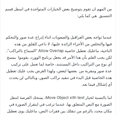
من المهم ان تقوم بتوضيح بعض الخيارات المتواجدة في اسفل قسم
التنسيق هي كما يلي:
عندما تواجه بعض العراقيل والصعوبات اثناء إدراج عدة صور والتحكم
فيها والتخلص من الأجزاء الزائدة عليها، لا داعي للقلق من هذه
الناحية، ماعليك تعطيل خاصية Allow Overlap “السماح بالتراكب”،
لكن يجب العلم بأن هذا الأمر قد يجعل برنامج الوورد، يقوموا بمسح
أي نوع من التراكيب داخل المسنتند، خاصة لما تعمل على تركيب
عدة صور ومقربة من بعضها لبعض، ولهذا الغرض يجب عليك تعطيل
هذه الخاصية قبل البدء في تنفيد تراكب الصور، وبالتالي لن يحدث
أي إشكال فيما بعد.
اما بالنسبة لخيار Move Object xith text، يمنحك الفرصة لتنقل
الصورة مع النص المتعلق بها، عندما ترغب في ايتقرار الصورة في
مكان محدد بالرغم من تنقلك بين فقرات النص، ماعليك يوى تعطيل