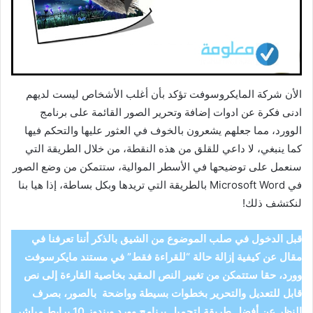
الأن شركة المايكروسوفت تؤكد بأن أغلب الأشخاص ليست لديهم
ادنى فكرة عن ادوات إضافة وتحرير الصور القائمة على برنامج
الوورد، مما جعلهم يشعرون بالخوف في العثور عليها والتحكم فيها
كما ينبغي، لا داعي للقلق من هذه النقطة، من خلال الطريقة التي
سنعمل على توضيحها في الأسطر الموالية، ستتمكن من وضع الصور
في Microsoft Word بالطريقة التي تريدها وبكل بساطة، إذا هيا بنا
لنكتشف ذلك!
قبل الدخول في صلب الموضوع من الشيق بالذكر أننا تعرفنا في
مقال عن كيفية إزالة حالة “للقراءة فقط” في مستند مايكرسوفت
وورد، حقا ستتمكن من تغيير النص المقيد بخاصية القارءة إلى نص
قابل للتعديل والتحرير بخطوات بسيطة وواضحة بالصور، بصرف
النظر عن أفضل طريقة لتحميل برنامج وورد ويندوز 10 برابط مباشر