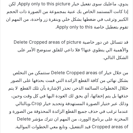
يدوي، ماعليك سوى تفعيل خيار Apply only to this picture, لكن
إذا كانت المستمد الخاص بك عنية بمجموعة من الصورة ذات الحجم
الكبير وترغب في ضغطها بشكل خلي وبنقرة زر واحدة، من المهم ان
تقوم بتعطيل خاصة Apply only to this.
قد تتسائل عن دور خاصية Delete Cropped areas of picture
والأهمية الي ينطوي عنها؟ فلا داعي للقلق سنوضح الأمر على
الشكل التالي.
من خلال خيار Delete Cropped areas of ستتمكن من التخلص
بشكل نهائي من كافة القطع الزائدة التي قمت بحذفها على الصور
خللال الخطوات السالفة الذحر، تحذر الإشارة بأن تلك القطع لا يتم
حذفها بل يتم إخفائها، أي يحق لك العودة اليها في كل وقت وحين،
وذلك عبر ختيار الصورة المستهدفة وتحديد خيار Crop،وبالتالي
عندما ترغب في حذف جميع القطع الزائدة المحذوفة من الصورة و
المخزنة على برنامج الوورد، من المهم ان تترك مؤشر Delete
Cropped areas of قيد التفعيل، وتابع معي الخطوات الموالية.