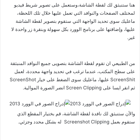
هنا ستنبثق لك لقطة الشاشة،وستعمل على تصوير شريط فيديو
لمختلف الصفحات والنوافد التي تعمل عليها خلال تلك اللحظة،
ماعليك سوى تحديد الواجهة التي ستقوم بتصوير لقطة الشاشة
عليها، وإضاقتها على برنامج الوورد بكل سهولة وبنقرة زر واحدة لا
غير.
من الطبيعي ان تقوم لقطة الشاشة بتصويى جميع النوافد المنبثقة
على سطح المكتب، عندما ترغب في تحديد واجهة محددة، لعمل
ScreenShit عليها، ماعليك سوى الضغط على خيار ScreenShot
ثم انقر ايسا على Screen Clipping انضر الصورة الموالية.
والأن ستنبثق لك نافدة لقطة الشاشة، قم بختيار المقطع الذي
ستقوم بعمل Screenshot Clipping له بشكل محدد وجزئي.