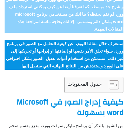
وبشرح جد مبسط، كما تعرفنا أيضا عن كيف يمكنني استرداد ملف
وورد لم تقم بحفظه؟ بنا انك من مستخدمي برنامج microsoft
word بشكل دائم ومستمر، إلا انك بحاجة ماسة لمراجعة هذه
المقالات المهمة.
سنتعرف خلال مقالنا اليوم، عن كيفية التعامل مع الصور في برنامج
وورد، سواء تعلق الأمر بقصها او إضافتها او إدراجها أو تحريكها إلى
غير ذلك، ستتمكن من استخدام أدوات تعديل الصور بشكل احترافي
على الوورد وستنذهش من النتائج النهائية التي ستصل إليها.
جدول المحتويات
كيفية إدراج الصور في Microsoft
word بسهولة
من الشيق بالذكر أن برنامح مايكروسوفت وورد، معزز بقسم ضخم