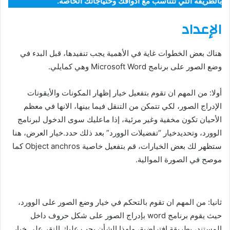
بالطريقة التي تتناسب مع أذواقك وحتياجاتك الخاصة.
الإعداد
هناك بعض الخطوات غاية في الأهمية يجب تنفيدها، قبل البدء في
وضع الصور على برنامج Microsoft Word وهي كمايلي.
أولا: من المهم ان تقوم بتفعيل خيار إظهار المكونات والأيقونات
الإدراج الصور، لكي تتمكن من التنقل فيما بينها، الانها في معظم
الأحيان تكون مخفية وغير مرئية، إذا ماعليك سوى الدخول لبرنامج
الوورد، وتحديدخيار “تفضيلات الوورد” بعد ذلك حدد.خيار العرض، هنا
ستظهر لك بعض الخيارات، قم بتفعيل خاصية Object anchros كما
موصح في الصورة الموالية.
ثانيا: من المهم ان تقوم بالتحكم في خيار وضع الصور على الوورد،
حيث يقوم برنامج word بإدراج الصور على شكل حروف داخل
المستند، بطريقة إفتراضية، ولهذا الشأن يجب عليك النقر على خيار