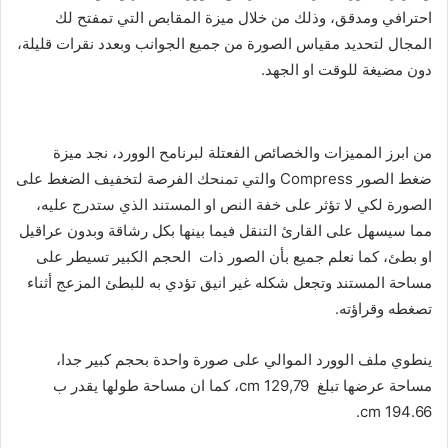
احترافي ومدقق، وذلك من خلال ميزة المقابص التي تمفتح لك
المجال لتحديد مقياس الصورة من جميع الجوانب وبعدد نقرات قليلة،
دون مضيغة للوقت او الجهد.
من ابرز المميزات والخصائص الفعتلة لبرنامح الوورد، نجد ميزة
ضغط الصور Compress والتي تمنحك الفرصة لتخفيف الضغط على
الصورة لكي لا تؤثر على خفة النص او المستند الذي ستدرج عليه،
مما سيسهل على القارئ التنقل فيما بينها بكل رشاقة وبدون عراقيل
او بطئ، كما نعلم جميع بأن الصور ذات الحجم الكبير تسيطر على
مساحة المستند وتجعل شكله غير انيق تؤدي به للبطئ المزعج أثناء
تصغطه وقراؤته.
ينطوي ملف الوورد الموالي على صورة واحدة بحجم كبير جدا،
مساحة عرضها تبلغ 129,79 cm، كما ان مساحة طولها يقدر ب
194.66 cm.