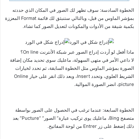
الخطوة السادسة: سوف تظهر لك الصور في المكان الذي حددته
بمؤشر الماوس من قبل، وبالتالي ستنبثق لك قائمة Format المعززة
بكمية شيقة من الأدوات والمكونات لتعديل الصور كما تشاء.
ماذا أفعل لو أردت إدراج الصور عبر شبكة الأنترنت On line؟
لا داعي الأمر في متهى السهولة، ماعليك سوى تحديد مكان إضافة
الصورة بمؤشر الماوس مثل الخطوة السابقة، ثم تحدد لخيارات
الشريط العلوي، وتحدد Insert، وبعد ذلك انقر على خيار Online
picture، انضر الصورة الموالية.
الخطوة السابعة: عندما ترغب في الحصول على الصور بواسطة
متصفح Bing، ماعليك يوى تركيب عبارة” الصور” “Pucture” بعد
ذلك إضغط على زر Entrer من لوحة المفاتيح.