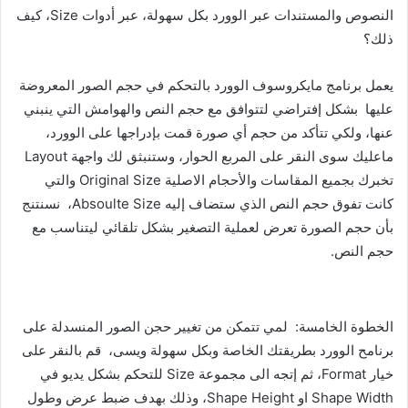
النصوص والمستندات عبر الوورد بكل سهولة، عبر أدوات Size، كيف
ذلك؟
يعمل برنامج مايكروسوف الوورد بالتحكم في حجم الصور المعروضة
عليها بشكل إفتراضي لتتوافق مع حجم النص والهوامش التي ينبني
عنها، ولكي تتأكد من حجم أي صورة قمت بإدراجها على الوورد،
ماعليك سوى النقر على المربع الحوار، وستنبثق لك واجهة Layout
تخبرك بجميع المقاسات والأحجام الاصلية Original Size والتي
كانت تفوق حجم النص الذي ستضاف إليه Absoulte Size، نسنتنج
بأن حجم الصورة تعرض لعملية التصغير بشكل تلقائي ليتناسب مع
حجم النص.
الخطوة الخامسة: لمي تتمكن من تغيير حجن الصور المنسدلة على
برنامح الوورد بطريقتك الخاصة وبكل سهولة ويسى، قم بالنقر على
خيار Format، ثم إتجه الى مجموعة Size للتحكم بشكل يديو في
Shape Width او Shape Height، وذلك بهدف ضبط عرض وطول