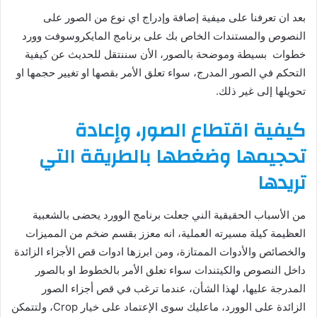
بعد ان تعرفنا على ميفية إصافة وإدراج اي نوع من الصور على
النصوص والمستندات الخاص بك على برنامج المايكروسوفت وورد
خطوات بسيطة وموضحة بالصور، الأن سننتقل للحديث عن كيفية
التحكم في الصور المدرج، سواء تعلق الأمر بقصها او تغيير حجمها او
تحويلها إلى غير ذلك.
كيفية اقتطاع الصور، وإعادة
تحجيمها وضغطها بالطريقة التي
تريدها
من الأسباب الحقيقية الني جعلت برنامج الوورد يحضى بالشعبية
العظيمة كيلة مسيرته العملية، انه معزز بقسم ضخم من المميزات
والخصائص والأدوات الممتازة، ومن ابرزها ادوات قص الأجزاء الزائدة
داخل النصوص والكيتندات سواء تعلق الأمر بالخطوط او بالصور
المدرجة عليها، لهذا الشأن، عندما ترغب في قص أجزاء الصور
الزائدة على الوورد، ماعليك سوى الإعتماد على خيار Crop، ولتتمكن