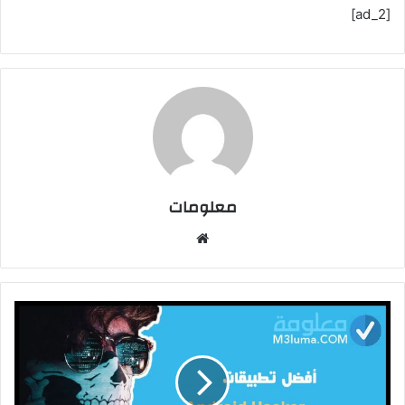
[ad_2]
معلومات
م
و
ق
ع
ا
ل
و
ي