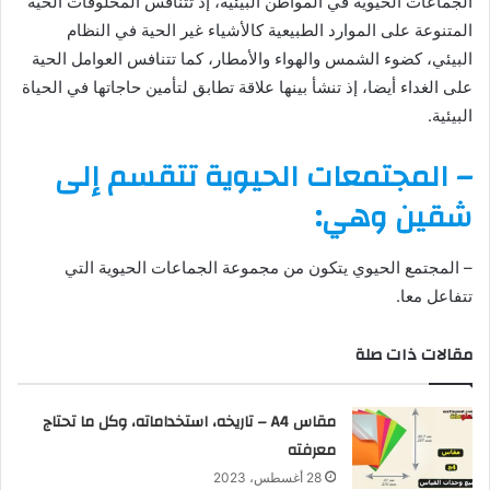
الجماعات الحيوية في المواطن البيئية، إذ تتنافس المخلوقات الحية
د
المتنوعة على الموارد الطبيعية كالأشياء غير الحية في النظام
ا
البيئي، كضوء الشمس والهواء والأمطار، كما تتنافس العوامل الحية
إ
على الغداء أيضا، إذ تنشأ بينها علاقة تطابق لتأمين حاجاتها في الحياة
ل
البيئية.
ك
ت
– المجتمعات الحيوية تتقسم إلى
ر
شقين وهي:
و
ن
ي
– المجتمع الحيوي يتكون من مجموعة الجماعات الحيوية التي
ا
تتفاعل معا.
مقالات ذات صلة
مقاس A4 – تاريخه، استخداماته، وكل ما تحتاج
معرفته
28 أغسطس، 2023