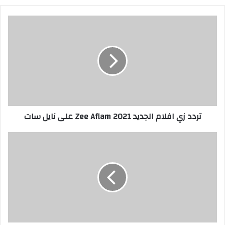
ق
ع
ا
ل
و
ي
ب
تردد زي افلام الجديد 2021 Zee Aflam على نايل سات