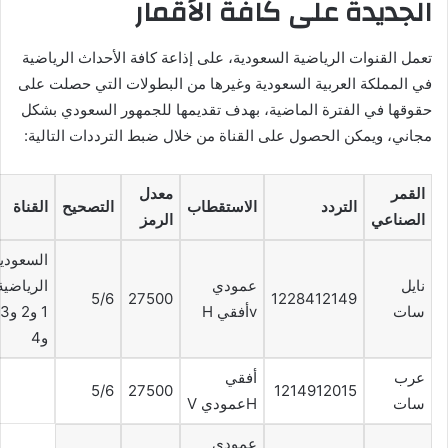
الجديدة على كافة الأقمار
تعمل القنوات الرياضية السعودية، على إذاعة كافة الأحداث الرياضية
في المملكة العربية السعودية وغيرها من البطولات التي حصلت على
حقوقها في الفترة الماضية، بهدف تقديمها للجمهور السعودي بشكل
مجاني، ويمكن الحصول على القناة من خلال ضبط الترددات التالية:
القمر
معدل
التردد
الاستقطاب
التصحيح
القناة
الصناعي
الرمز
السعودي
نايل
عمودي
الرياضية
5/6
27500
1228412149
سات
vأفقي H
1 و2 و3
و4
عرب
أفقي
5/6
27500
1214912015
سات
Hعمودي V
عمودي