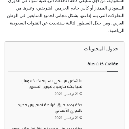
السعودية، من أجل متابعي كافة الأحداث الرياضية سواء في الدوري
د
السعودي الممتاز أو كأس خادم الحرمين الشريفين، وغيرها من
ا
البطولات التي يتم إذاعتها بشكل مجاني لجميع المتابعين في الوطن
إ
العربي، ومن خلال السطور التالية سنتحدث عن القنوات السعودية
ل
الرياضية.
ك
ت
جدول المحتويات
ر
و
ن
مقالات ذات صلة
ي
ا
التشكيل الرسمى لسيراميكا كليوباترا
لمواجهة فاركو بالدورى المصرى
21 نوفمبر، 2021
دكة بدلاء فريق غرناطة أمام ريال مدريد
بالدوري الأسباني
21 نوفمبر، 2021
دكة بدلاء ريال مدريد لمباراة غرناطة بالدوري