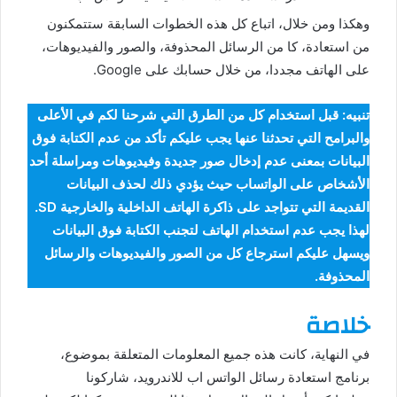
وهكذا ومن خلال، اتباع كل هذه الخطوات السابقة ستتمكنون
من استعادة، كا من الرسائل المحذوفة، والصور والفيديوهات،
على الهاتف مجددا، من خلال حسابك على Google.
تنبيه: قبل استخدام كل من الطرق التي شرحنا لكم في الأعلى
والبرامح التي تحدثنا عنها يجب عليكم تأكد من عدم الكتابة فوق
البيانات بمعنى عدم إدخال صور جديدة وفيديوهات ومراسلة أحد
الأشخاص على الواتساب حيث يؤدي ذلك لحذف البيانات
القديمة التي تتواجد على ذاكرة الهاتف الداخلية والخارجية SD.
لهذا يجب عدم استخدام الهاتف لتجنب الكتابة فوق البيانات
ويسهل عليكم استرجاع كل من الصور والفيديوهات والرسائل
المحذوفة.
خلاصة
في النهاية، كانت هذه جميع المعلومات المتعلقة بموضوع،
برنامج استعادة رسائل الواتس اب للاندرويد، شاركونا