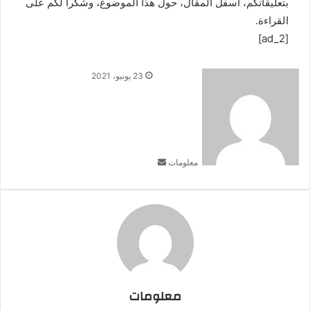
بتعليقاتكم، أسفل المقال، حول هذا الموضوع، وشكرا لكم على
القراءة.
[ad_2]
أ
23 يونيو، 2021
ر
س
ل
ب
ر
معلومات
ي
د
ا
إ
ل
ك
ت
ر
و
معلومات
ن
ي