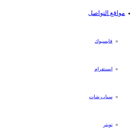
مواقع التواصل
فايسبوك
انستقرام
سناب شات
تويتر