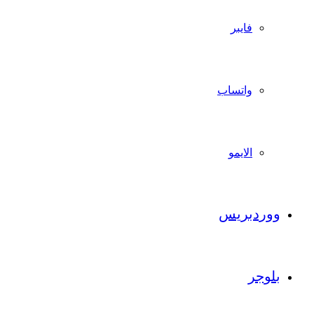
فايبر
واتساب
الايمو
ووردبريس
بلوجر