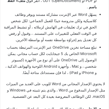
أو PDF أو ODT (OpenDocument) ، انقر فوق
ملف> حفظ
باسم
.
يسهّل Word عبر الإنترنت مشاركة مستند ويوفر وظائف
كلاسيكية ولكن مدروسة جيدًا للعمل الجماعي: لكل شخص
الحق في ترك تعليقات في الهامش لزملائه ، أو تنشيط المراقبة
في الوقت الفعلي للتغييرات على المستند. ، وقبول أو رفض
كل تعديل يتم إجراؤه بواسطة نفسه أو بواسطة الآخرين.
تبلغ مساحة تخزين OneDrive عبر الإنترنت المرتبطة بحساب
Microsoft الخاص بك 5 جيجابايت لكل حساب مجاني. يمكن
الوصول إلى OneDrive على أي نوع من الأجهزة (كمبيوتر
شخصي ، و Mac ، وأجهزة Android اللوحية والهواتف الذكية ،
و iPhone و iPad) ، لذا فإن مستنداتك متاحة أيضًا.
لا يحتوي الإصدار المجاني من Word للويب على العديد من الميزات
مثل الإصدار المدفوع من Word ، والذي يتم تثبيته في Windows و
macOS. لكن الوظائف المعروضة بعيدة كل البعد عن القصصية.
الإيجابي :
التصحيح الإملائي والنحوي ، وإدراج الصور مع التفاف