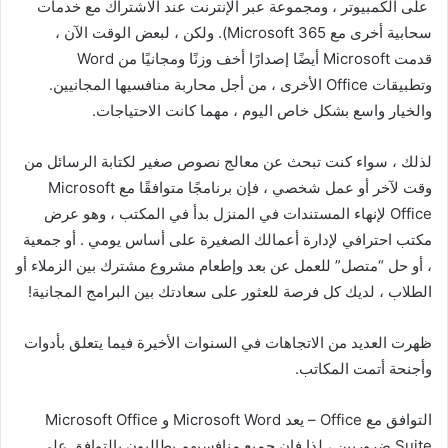
على الكمبيوتر ، ومجموعة عبر الإنترنت عند الاشتراك مع خدمات
سحابية أخرى مع Microsoft 365). ولكن ، لبعض الوقت الآن ،
قدمت Microsoft أيضًا إصدارًا أخف وزنًا ومجانيًا من Word
وتطبيقات Office الأخرى ، من أجل محاربة منافسيها المجانيين.
والخيار واسع بشكل خاص اليوم ، مهما كانت الاحتياجات.
لذلك ، سواء كنت تبحث عن معالج نصوص صغير لكتابة الرسائل من
وقت لآخر أو عمل شخصي ، فإن برنامجًا متوافقًا مع Microsoft
Office لإنهاء المستندات في المنزل بدأ في المكتب ، وهو عرض
مكتب احترافي لإدارة أعمالك الصغيرة على أساس يومي . أو جمعية
، أو حل “متصل” للعمل عن بعد وإطعام مشروع مشترك بين الزملاء أو
الطلاب ، لديك كل فرصة للعثور على سعادتك بين البرامج المجانية!
ظهرت العديد من الاتجاهات في السنوات الأخيرة فيما يتعلق بأدوات
وأجنحة أتمت المكاتب.
التوافق مع Office – يعد Microsoft Word و Microsoft Office
Suite ضروريين ، لذا فإن جميع منافسيهم يطالبون بالتوافق على