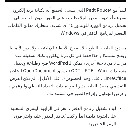
لنبدأ مع Petit Poucet الذي ينسى الجميع أنه لكتابة بريد إلكتروني
بسرعة أو تدوين بعض الملاحظات ، على الفور ، دون الحاجة إلى
تحميل برنامج الوورد للويندوز 10 أي شيء ، ينتظرك معالج الكلمات
الصغير لبرنامج الدفتر في Windows.
محدود للغاية ، بالطبع ، لا يصحح الأخطاء الإملائية ، ولا يدير الأنماط
ويفتح مستندًا واحدًا فقط في كل مرة (ولكن يمكنك تشغيله عدة
مرات). من ناحية أخرى ، يمكن لـ WordPad فتح وطباعة وتعديل
مستندات Word و RTF و ODT (تنسيق OpenDocument الخاص بـ
LibreOffice ، على وجه الخصوص) ، على الأقل إذا لم يكن العرض
التقديمي معقدًا للغاية. يدير القوائم ذات التعداد النقطي والرقمي ،
وعرض الجداول وإدراج الصور في مستنداتك.
لبدء تشغيل برنامج الدفتر ، انقر في الزاوية اليسرى السفلية
على أيقونة قائمة
ابدأ
واكتب
الدفتر
للعثور عليه وانقر فوق
الرمز الخاص به.