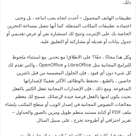
ذلك.
تطبيقات الهاتف المحمول – أحدث اتجاه يجب اتباعه ، بل وحتى
اعتماده: تطبيقات المكاتب المتنقلة. كما أنها تتصل بمساحة التخزين
الخاصة بك على الإنترنت وتتيح لك استشارة نص أو عرض تقديمي أو
جدول بيانات أو تعديله أو مشاركته أو التعليق عليه.
وكل هذا مجانًا ، حقًا؟ على الاطلاق! مع تحذير. مع استثناء ملحوظ
للبرامج المجانية مثل LibreOffice و OpenOffice ، والتي تقدم لك
كل شيء دون أي قيود ، فإن الحلول المصممة من قبل ناشرين
خاصين ، بالطبع ، تحتفظ بالوظائف الأكثر تعقيدًا لإصداراتها
المدفوعة. ومع ذلك ، فإن الإصدارات المجانية تفعل الكثير بالفعل
بحيث يكون لديها بالفعل فرصة جيدة لإرضائك. تسمح لك معظم
معالجات النصوص المجانية في إصدار الويب أو سطح المكتب بإنشاء
ملف PDF أو كتابة مستند منظم طويل ومزين بالصور والجداول –
تقرير احترافي أو أطروحة تخرج ، على سبيل المثال.
آخر دقة قبل اكتشاف هذه “الجواهر” الصغيرة المجانية لأتمتة