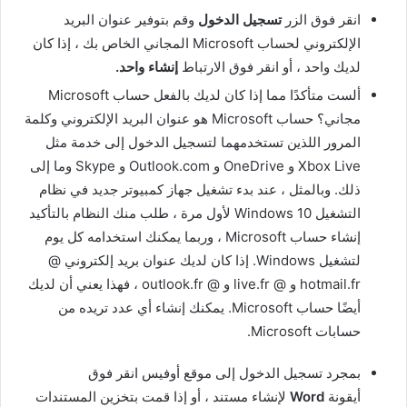
انقر فوق الزر
تسجيل الدخول
وقم بتوفير عنوان البريد
الإلكتروني لحساب Microsoft المجاني الخاص بك ، إذا كان
لديك واحد ، أو انقر فوق الارتباط
إنشاء واحد.
ألست متأكدًا مما إذا كان لديك بالفعل حساب Microsoft
مجاني؟ حساب Microsoft هو عنوان البريد الإلكتروني وكلمة
المرور اللذين تستخدمهما لتسجيل الدخول إلى خدمة مثل
Xbox Live و OneDrive و Outlook.com و Skype وما إلى
ذلك. وبالمثل ، عند بدء تشغيل جهاز كمبيوتر جديد في نظام
التشغيل Windows 10 لأول مرة ، طلب منك النظام بالتأكيد
إنشاء حساب Microsoft ، وربما يمكنك استخدامه كل يوم
لتشغيل Windows. إذا كان لديك عنوان بريد إلكتروني @
hotmail.fr و @ live.fr و @ outlook.fr ، فهذا يعني أن لديك
أيضًا حساب Microsoft. يمكنك إنشاء أي عدد تريده من
حسابات Microsoft.
بمجرد تسجيل الدخول إلى موقع أوفيس انقر فوق
أيقونة
Word
لإنشاء مستند ، أو إذا قمت بتخزين المستندات