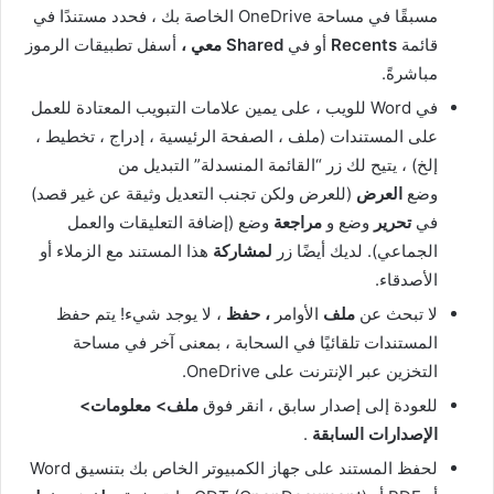
مسبقًا في مساحة OneDrive الخاصة بك ، فحدد مستندًا في
قائمة
Recents
أو في
Shared معي ،
أسفل تطبيقات الرموز
مباشرةً.
في Word للويب ، على يمين علامات التبويب المعتادة للعمل
على المستندات (ملف ، الصفحة الرئيسية ، إدراج ، تخطيط ،
إلخ) ، يتيح لك زر “القائمة المنسدلة” التبديل من
وضع
العرض
(للعرض ولكن تجنب التعديل وثيقة عن غير قصد)
في
تحرير
وضع و
مراجعة
وضع (إضافة التعليقات والعمل
الجماعي). لديك أيضًا زر
لمشاركة
هذا المستند مع الزملاء أو
الأصدقاء.
لا تبحث عن
ملف
الأوامر
، حفظ
، لا يوجد شيء! يتم حفظ
المستندات تلقائيًا في السحابة ، بمعنى آخر في مساحة
التخزين عبر الإنترنت على OneDrive.
للعودة إلى إصدار سابق ، انقر فوق
ملف> معلومات>
الإصدارات السابقة
.
لحفظ المستند على جهاز الكمبيوتر الخاص بك بتنسيق Word