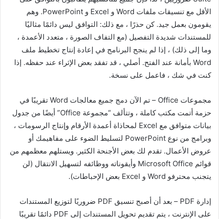
الأقل مع تنسيقات ملفات Word و Excel و PowerPoint. وهم
يقومون بعمل جيد. كن حذرًا ، مع ذلك: التوافق ليس دائمًا مثاليًا
للمستندات شديدة التفصيل (مع التفاف الصورة ، متعدد الأعمدة ،
وما إلى ذلك) ، إذا لم ينجح البرنامج في إعادة إنتاج تخطيط ملف
Word بأمانة عند الفتح. أصلي ، قد تفقد بعض الإثراء عند حفظه. إذا
كنت في شك ، فاعمل على نسخة.
مجموعات Office – تم الآن دمج جميع معالجات Word تقريبًا في
حزمة أتمت مكتب كاملة ، وتتألف “مجموعة Office” أيضًا من جدول
بيانات متوافق مع Excel لمحاذاة أعمدة الأرقام وإنتاج الرسومات ،
وبرامج من نوع PowerPoint لتسليط الضوء على مفاهيمك أو
عروض الأعمال. تقدم لك بعض الأجنحة الكثير. ويستلهم معظمهم من
قوائم Microsoft Office وأيقوناته ووظائفه لتسهيل الانتقال (لن
يتجنب محترفو Word و Excel بعض الإحباطات).
إدارة PDF – بعد أن أصبح تنسيق PDF ضروريًا لتوزيع المستندات
على الإنترنت ، يتم تقديم تحويل المستندات إلى PDF دائمًا تقريبًا