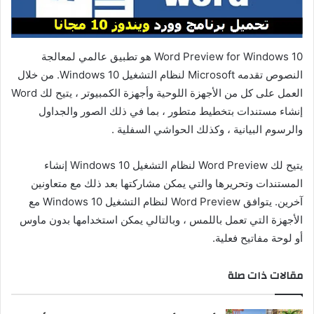
ا
إ
ل
Word Preview for Windows 10 هو تطبيق عالمي لمعالجة
ك
ت
النصوص تقدمه Microsoft لنظام التشغيل Windows 10. من خلال
ر
العمل على كل من الأجهزة اللوحية وأجهزة الكمبيوتر ، يتيح لك Word
و
إنشاء مستندات بتخطيط متطور ، بما في ذلك الصور والجداول
ن
والرسوم البيانية ، وكذلك الحواشي السفلية .
ي
ا
يتيح لك Word Preview لنظام التشغيل Windows 10 إنشاء
المستندات وتحريرها والتي يمكن مشاركتها بعد ذلك مع متعاونين
آخرين. يتوافق Word Preview لنظام التشغيل Windows 10 مع
الأجهزة التي تعمل باللمس ، وبالتالي يمكن استخدامها بدون ماوس
أو لوحة مفاتيح فعلية.
مقالات ذات صلة