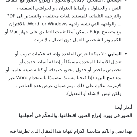
النص ، والجداول ، وأنماط العنوان ، والحواشي السفلية ،
والترجمة التلقائية للمستند بلغات مختلفة ، والتصدير إلى PDF
… والواجهة التي تشبه واجهة Word for Windows. بالاقتران
مع متصفح Edge ، يمكن أيضًا تثبيت التطبيق على جهاز Mac أو
الكمبيوتر الشخصي للعمل دون اتصال بالإنترنت .
السلبي :
لا يمكننا عرض القاعدة وإضافة علامات تبويب أو
تعديل الأنماط المحددة مسبقًا أو إضافة أنماط جديدة أو
تخصيص ملخص أو جدول محتويات بدقة أو كتابة صيغة علمية أو
بدء دمج البريد (إذا فتحنا مستندًا مصممًا باستخدام Word عبر
الإنترنت علاوة على ذلك ، يتم ضمان عرض هذه العناصر ،
ولكن ليس الإنشاء أو التعديل).
أنظر أيضا
الصور في وورد: إدراج الصور، اقتطاعها، والتحكّم في أحجامها
بهذا نصل و اياكم متابعينا الكرام لنهاية هذا المقال الذي تطرقنا فيه