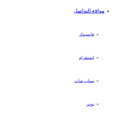
مواقع التواصل
فايسبوك
انستقرام
سناب شات
تويتر