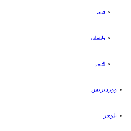
فايبر
واتساب
الايمو
ووردبريس
بلوجر