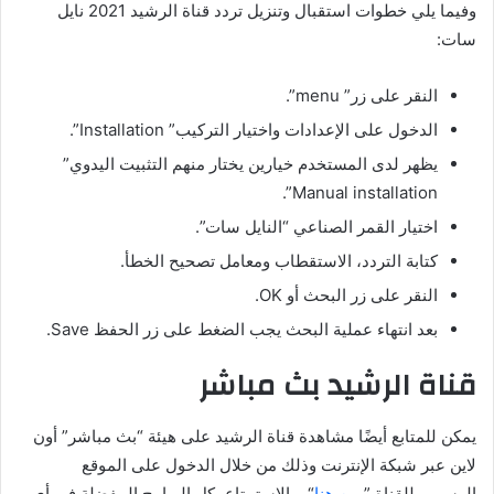
وفيما يلي خطوات استقبال وتنزيل تردد قناة الرشيد 2021 نايل
سات:
النقر على زر” menu”.
الدخول على الإعدادات واختيار التركيب” Installation”.
يظهر لدى المستخدم خيارين يختار منهم التثبيت اليدوي”
Manual installation”.
اختيار القمر الصناعي “النايل سات”.
كتابة التردد، الاستقطاب ومعامل تصحيح الخطأ.
النقر على زر البحث أو OK.
بعد انتهاء عملية البحث يجب الضغط على زر الحفظ Save.
قناة الرشيد بث مباشر
يمكن للمتابع أيضًا مشاهدة قناة الرشيد على هيئة “بث مباشر” أون
لاين عبر شبكة الإنترنت وذلك من خلال الدخول على الموقع
الرسمي للقناة ”
من هنا
“، والاستمتاع بكل البرامج المفضلة في أي