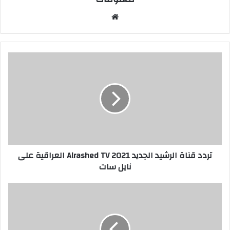
م
و
ق
ع
ا
ل
و
ي
ب
تردد قناة الرشيد الجديد 2021 Alrashed TV العراقية على
نايل سات