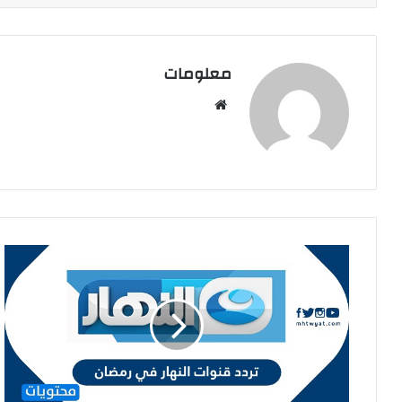
معلومات
م
و
ق
ع
ا
ل
و
ي
ب