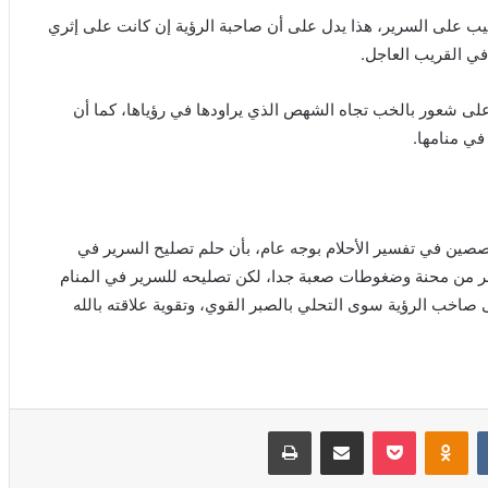
حبيب على السرير، هذا يدل على أن صاحبة الرؤية إن كانت على إثري
ي القريب العاجل.
 على شعور بالخب تجاه الشهص الذي يراودها في رؤياها، كما أن
ي منامها.
خصصين في تفسير الأحلام بوجه عام، بأن حلم تصليح السرير في
ر من محنة وضغوطات صعبة جدا، لكن تصليحه للسرير في المنام
ى صاخب الرؤية سوى التحلي بالصبر القوي، وتقوية علاقته بالله
‏VKontakte
Odnoklassniki
بوكيت
مشاركة عبر البريد
طباعة