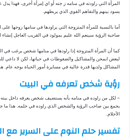
المرأة التي راودته في منامه ز جته أو اي إمرأة أخرى، فهذا يدل 
يسود بينهم والتفاهم القوي الذي يربطهم.
أما بالنسبة للمرأة المتزوجة التي يراودها في منامها زوجها على 
صاحبة الرؤية سينعم الله عليم بمولود في القريب العاجل إنشاء ال
كما أن المرأة المتزوجة إذا راودها في منامها شخص يرغب في ال
لبعض ابمحن والمشاكيل والضغوطات في حياتها، لكن لا داعي للقلق
المشاكل ولديها قدرة عالية في مسايرة أمور الحياة بوجه عام. هذ
رؤية شخص تعرفه في البيت
– لكل من راوده في منامه بأنه يستضيف شخص يعرفه داخل بيته، 
يجمع بين صاحب الرؤية والشخص الذي راوده في حلمه. هذا ما جا
الأحلام.
تفسير حلم النوم على السرير مع ا