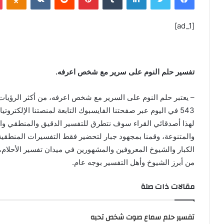
ل
ب
[ad_1]
ر
ي
د
ا
تفسير حلم النوم على سرير مع شخص اعرفه.
إ
ل
– يعتبر حلم النوم على السرير مع شخص اعرفه، من أكثر الرؤيات 
ك
543 في اليوم عبر صفحتنا الفايسبوك التابعة لمنصتنا الإلكتروتيا
ت
ر
والمتنوعة، وقمنا بمجهود جبار لتحضير فقط التفسيرات المنطقية 
و
الكبار والشيوخ المعروفين والمشهورين في ميدان تفسير الأحلام، 
ن
من أبرز الشيوخ وأهل التفسير بوجه عام.
ي
ا
مقالات ذات صلة
تفسير حلم سماع صوت شخص تحبه