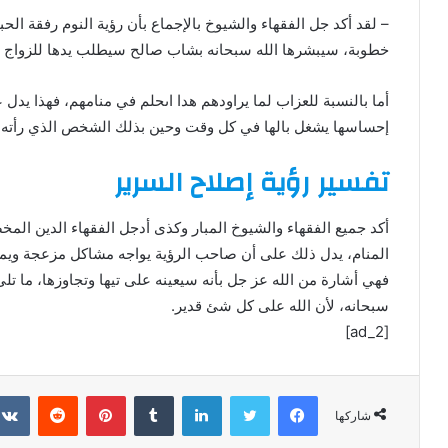
– لقد أكد جل الفقهاء والشيوخ بالإجماع بأن رؤية النوم رفقة ال
خطوبة، سيبشرها الله سبحانه بشاب صالح سيطلب يدها للزواج ف
أما بالنسبة للعزاب لما يراودهم هدا اىحلم في منامهم، فهذا يدل
إحساسها يشغل بالها في كل وقت وحين بذلك الشخص الذي رأته ف
تفسير رؤية إصلاح السرير
أكد جميع الفقهاء والشيوخ المبار وكذى أدجل الفقهاء الدين الم
المنام، يدل ذلك على أن صاحب الرؤية يواجه مشاكل مزعجة ويم
فهي أشارة من الله عز جل بأنه سيعينه على تيها وتجاوزها، ما تل
سبحانه، لأن الله على كل شئ قدير.
[ad_2]
فيسبوك
تويتر
لينكدإن
‏Tumblr
بينتيريست
‏Reddit
شاركها