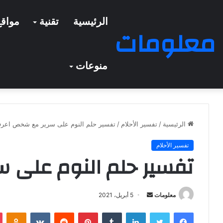
الرئيسية
تقنية
مواقع
معلومات
منوعات
الرئيسية
/
تفسير الأحلام
/
تفسير حلم النوم على سرير مع شخص اعرف
تفسير الأحلام
تفسير حلم النوم على 
معلومات
أ
5 أبريل، 2021
ر
فيسبوك
تويتر
لينكدإن
‏Tumblr
بينتيريست
‏Reddit
‏VKontakte
Odnoklassniki
س