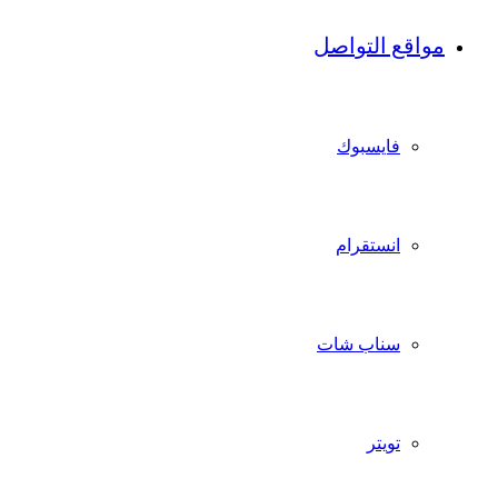
مواقع التواصل
فايسبوك
انستقرام
سناب شات
تويتر