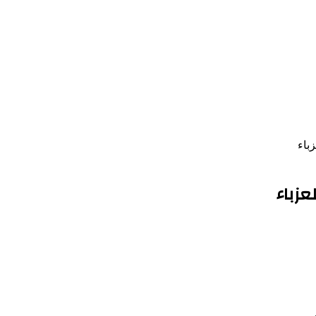
باء
زباء