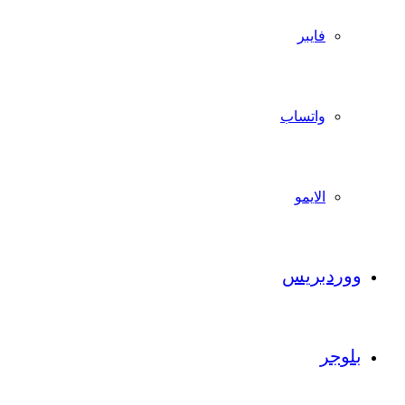
فايبر
واتساب
الايمو
ووردبريس
بلوجر