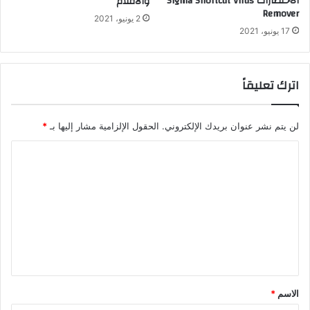
الاختصارات Sigma Shortcut Virus
والأفلام
Remover
2 يونيو، 2021
17 يونيو، 2021
اترك تعليقاً
لن يتم نشر عنوان بريدك الإلكتروني.
الحقول الإلزامية مشار إليها بـ
*
ا
ل
ت
ع
ل
ي
ق
الاسم
*
*