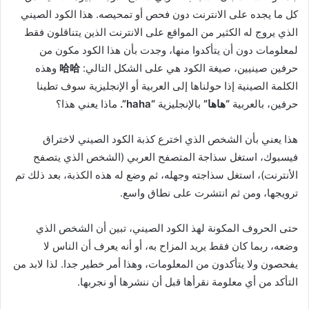
كل ما يجده على الانترنت دون فحص أو تمحيصه. هذا الكود الصيني
الذي يروج له الكثير من المواقع على الانترنت الذين يتناقلون فقط
لمعلومات دون أن يتأكدوا منها، وجدت بأن هذا الكود مكون من
حرفين صينيين، صيغة الكود هي على الشكل التالي:
哈哈
وهذه
الكلمة الصينية إذا حولناها إلى العربية أو الإنجليزية سوف تطينا
حرفين، بالعربية
“هاها”
بالإنجليزية
“haha”.
ماذا يعني هذا؟
هذا يعني بأن الشخص الذي اخترع كذبة الكود الصيني لاختراق
فيسبوك، استغل سذاجة المتصفح العربي (الشخص الذي يتصفح
الأنترنت)، استغل سذاجته وجهله، ثم وضع له هذه الكذبة، بعد ذلك تم
ترويجها، ومن ثم انتشرت على نطاق واسع.
حتى الحروف المكونة لهذ الكود الصيني، تبين أن الشخص الذي
وضعه، ربما كان فقط يريد المزاح به، أو أنه يعرف أن الناس لا
يفحصون ولا يتأكدون من المعلومات، وهذا أمر خطير جدا. لذا لابد من
التأكد من أي معلومة نقرأها قبل أن ننشرها أو نجربها.