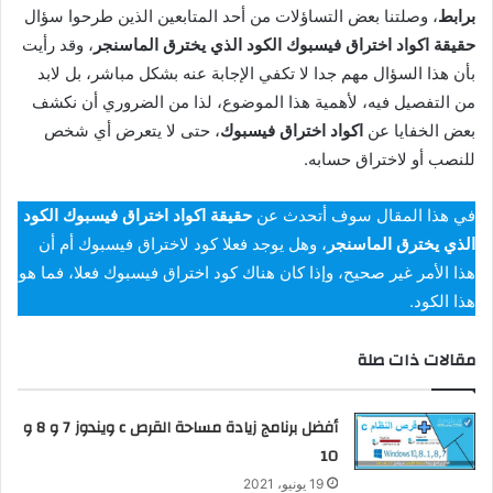
برابط
ر
، وصلتنا بعض التساؤلات من أحد المتابعين الذين طرحوا سؤال
ي
حقيقة اكواد اختراق فيسبوك الكود الذي يخترق الماسنجر
، وقد رأيت
د
بأن هذا السؤال مهم جدا لا تكفي الإجابة عنه بشكل مباشر، بل لابد
ا
من التفصيل فيه، لأهمية هذا الموضوع، لذا من الضروري أن نكشف
إ
بعض الخفايا عن
اكواد اختراق فيسبوك
، حتى لا يتعرض أي شخص
ل
للنصب أو لاختراق حسابه.
ك
ت
في هذا المقال سوف أتحدث عن
حقيقة اكواد اختراق فيسبوك الكود
ر
الذي يخترق الماسنجر
، وهل يوجد فعلا كود لاختراق فيسبوك أم أن
و
هذا الأمر غير صحيح، وإذا كان هناك كود اختراق فيسبوك فعلا، فما هو
ن
هذا الكود.
ي
ا
مقالات ذات صلة
أفضل برنامج زيادة مساحة القرص c ويندوز 7 و 8 و
10
19 يونيو، 2021