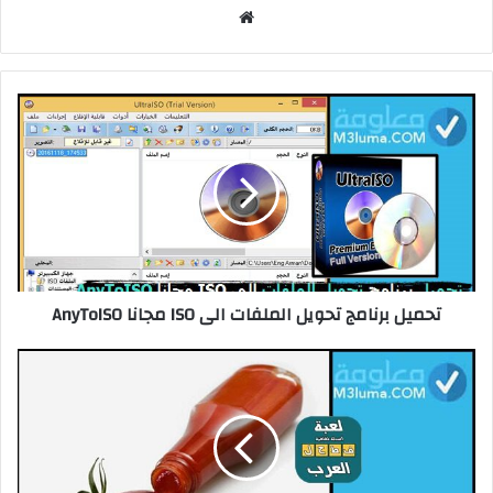
م
و
ق
ع
ا
ل
و
ي
ب
تحميل برنامج تحويل الملفات الى ISO مجانا AnyToISO