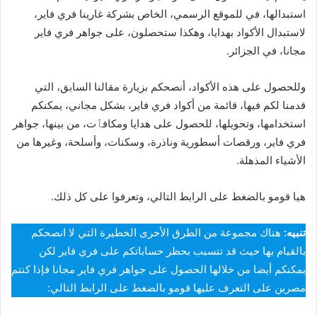
استبدالها، في للموقع الرسمي، الخاص بشركة غارينا فري فاير،
لاستبدال الأكواد بهدايا، وهكذا ستحصلون، على جواهر فري فاير
مجانا، في الجزائر.
وللحصول على هذه الأكواد، أنصحكم بزيارة مقالنا السابق، التي
قدمنا لكم فيها، قائمة من أكواد فري فاير، بشكل مجاني، يمكنكم
استخدامها، وتحويلها، للحصول على هدايا ومكافٱت، من بينها، جواهر
فري فاير، ورقصات أسطورية وناذرة، وسكنات، وأسلحة، وغيرها من
الأشياء المذهلة.
هيا قومو بالضغط على الرابط التالي، وتعرفوا على كل ذلك.
تنبيه:
هناك مجموعة من الطرق الأخرى الخطيرة التي لا انصحكم
بالقيام بها حيث قد تتسبب بحظر حساباتكم على فري فاير لكن
يمكنكم أيضا من خلالها الحصول على جواهر فري فاير مجانا فإذا كنتم
مصرين على التعرف عليها قومو بالضغط على الرابط التالي: