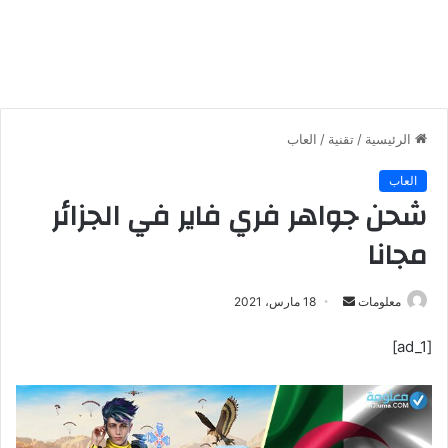
الرئيسية
/
تقنية
/
العاب
العاب
شحن جواهر فري فاير في الجزائر
مجانا
معلومات
أ
18 مارس، 2021
ر
[ad_1]
س
ل
ب
ر
ي