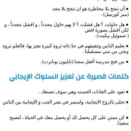
● أن تنجح بلا مخاطرة هو ان تنجح بلا مجد
(بيير كورنييل) .
● هل حاولت ؟ هل فشلت ؟ لا يهم حاول مجدداً ، و افشل مجدداً ، و
لكن افشل بصورة افض
( صموئيل بيكيت) .
● تعليم الناس وتثقيفهم في حدّ ذاته ثروة كبيرة نعتز بها، فالعلم ثروة
ونحن من نبني مستقبلنا .
● من فتح مدرسة أقفل سجنا (نابليون بونابرت) .
كلمات قصيرة عن تعزيز السلوك الإيجابي
● تعود على العادات الحسنه وهي سوف تصنعك .
● تحلى بالروح الايجابية، واستمر في نشر الحب و الإيجابية بين الناس
.
● كن ممتن على كل يحصل لك أو يحصل معك في الحياة ، لتصبح
سعيدا.