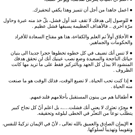
● اعمل جاهدا من أجل أن تتميز وهذا يكفي لتحفيزك.
● للوصول إلى هدفك لا تقف عند أول فشل، بلّ خذ منه عبرة وحاول
مرّة أخرى .. فالأهداف العظيمة يسبقها فشل عظيم .
● الأخلاق أولاً ثم العلم والكفاءة، هذا هو مفتاح السعادة للأفراد
والحكومات والجماهير.
● لا تنس أنك تضيف في كل خطوه تخطوها حجرا جديدا الى بنيان
حياتك الناجحة والسعيدة وضع نصب عينيك أنك لن تحقق هدفك
المنشود الا ببذل كل الجهد وبالتركيز فقط على ما تريد مها كانت
الظروف .
● إذا كنت تحب الحياة.. لا تضيع الوقت، فذلك الوقت هو ما صنعت
منه الحياة .
● أطفالنا هم من يبنون المستقبل بأحلامهم فلندعمهم.
● مجرّد تعثرك لا يعني أنك فشلت…..، بل اعلم أنّ كل نجاح كبير
يتطلّب نوعاً من التعثّر في الخطى لبلوغه وتحقيقه.
● الإيمان الصادق والعميق بالله تعالى ، لأنّ في الإيمان تزكيةً للنفس،
وتقويماً وتهذيباً لسلوكها.