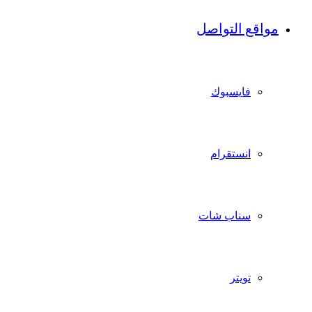
مواقع التواصل
فايسبوك
انستقرام
سناب شات
تويتر