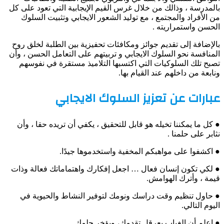
بالمدرسة ، وذالك من خلال غرس القيم الإيجابية التي تعود على كل
من الأفراد والمجتمع ، مع توليد الشعور الايجابي وتثبيت السلوك
الحسن واستمراريته .
بالإضافة إلى تقديم جوائز ومكافئات تحفيزية بين الطلبة لخلق روح
المنافسة نحو السلوك الايجابي و تربيتهم على التعامل الحسن ، وأن
تصبح تلك السلوكيات التي اكتسبها التلاميذ مستقرة في نفوسهم
ونابعة من داخلهم عند القيام بها.
عبارات عن تعزيز السلوك الايجابي
● كل ما يمكننا تخيله هو قابل للتحقيق ، يكفي أن تريده حقا ، وأن
نثابر على حلمنا .
● اكشفوا على مواهبكم المخفية واستخدموها جيدًا.
● لكي تكون إنسان فعال … اجعل إفكارك واهتماماتك فعالة وذات
قيمة ، وأترك الهوامش.
● حاول تنظيم وقت دراسك ونومك لتوفير النشاط والحيوية في
اليوم التالي.
● اعلم أن الغياب يعرقل تقدمك، ويؤخر حلمك.