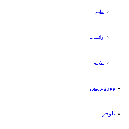
فايبر
واتساب
الايمو
ووردبريس
بلوجر