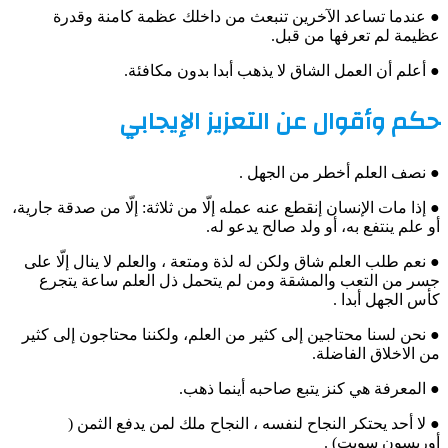
● عندما تساعد الآخرين تنبعث من داخلك عظمة كامنة وقدرة
عظيمة لم تعرفها من قبل.
● أعلم أن العمل الشاق لا يذهب أبدا بدون مكافئة.
حكم وأقوال عن التعزيز الإيجابي
● نصف العلم أخطر من الجهل .
● إذا مات الإنسان إنقطع عنه عمله إلّا من ثلاثة: إلّا من صدقة جارية،
أو علم ينتفع به، أو ولد صالح يدعو له.
● نعم طلب العلم شاق ولكن له لذة ومتعة ، والعلم لا ينال إلّا على
جسر من التعب والمشقة ومن لم يتحمل ذل العلم ساعة يتجرع
كأس الجهل أبدا .
● نحن لسنا محتاجين إلى كثير من العلم، ولكننا محتاجون إلى كثير
من الاخلاق الفاضلة.
● المعرفة هي كنز يتبع صاحبه أينما ذهب.
● لا أحد يحتكر النجاح لنفسه ، النجاح ملك لمن يدفع الثمن (
أوريسون سويت) .