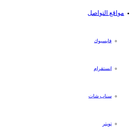
مواقع التواصل
فايسبوك
انستقرام
سناب شات
تويتر