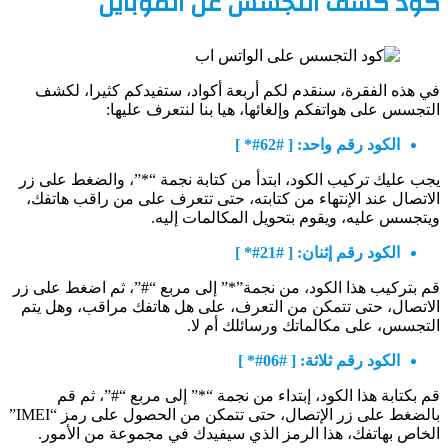
كود كشف التجسس عل الموبايل
في هذه الفقرة، سنقدم لكم أربعة أكواد، ستفيدكم كثيرا، لكشف
التجسس على هواتفكم وإلغائها، هيا بنا لنتعرف عليها:
الكود رقم واحد: [ #62#* ]
يجب عليك تركيب الكود، ابتدأ من كتابة نجمة “*”، والضغط على زر
الاتصال عند الإنتهاء من كتابته، حتى تتعرف على من راقب هاتفك،
ويتجسس عليه، ويقوم بتحويل المكالمات إليه.
الكود رقم إثنان: [ #21#* ]
قم بتركيب هذا الكود، من نجمة”*” إلى مربع “#”، ثم اضغط على زر
الاتصال، حتى تتمكن من التعرف، على هل هاتفك مراقب، وهل يتم
التجسس، على مكالماتك ورسائلك أم لا.
الكود رقم ثلاثة: [ #06#* ]
قم بكتابة هذا الكود، إبتداء من نجمة “*” إلى مربع “#”، ثم قم
بالضغط على زر الإتصال، حتى تتمكن من الحصول على رمز “IMEI”
الخاص بهاتفك، هذا الرمز الذي سيفيدك في مجموعة من الأمور.