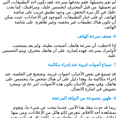
لم تقم بتحميلها، فقم بحذفها بسرعة، فقد تكون أحد التطبيقات، التي
تم تحميلها، من قبل المخترق، لتجسس عليك، ومراقبتك، كما يجب
عليك في كل مرة التحقق، من وجود تطبيق غريب على شاشة
الهاتف، أو على خيار التطبيقات، الموجود في الاعدادات، حيث يمكن
أن تكون هناك تطبيقات غير مخفية، وغير ظاهرة، على شاشة
الهاتف.
6- ضعف سرعة الهاتف
إذا لاحظت، أن سرعة هاتفك، أصبحت بطيئة، ولم يعد يستجيب
لأوامرك بسرعة، فهذه إشارة، على أن هاتفك مخترق، ويتم التجسس
عليه.
7- سماع أصوات غريبة عند إجراء مكالمة
قد تسمع في بعض الأحيان، اصوات غريبة، وضجيج في الخلفية، عند
إجراء مكالمة ما، وهذا دليل على أن هناك شخص ما، يتجسس على
هاتفك، وفي بعض الأحيان تكون هذه الأصوات، امر عادي، ومجرد
تشويش في اشارة الاتصال.
8- ظهور مجموعة من النوافذ المزعجة
ربما قد حدث معك هذا الأمر، عندما تبحث عن شيء ما، وتقوم
بمشاهدة أحد الأفلام، تتعرض لكم هائل من الإعلانات، ومن بينها
إعلانات خاصة، تخبرك بأن هاتفك تعرض للإختراق. قد تكون هذه