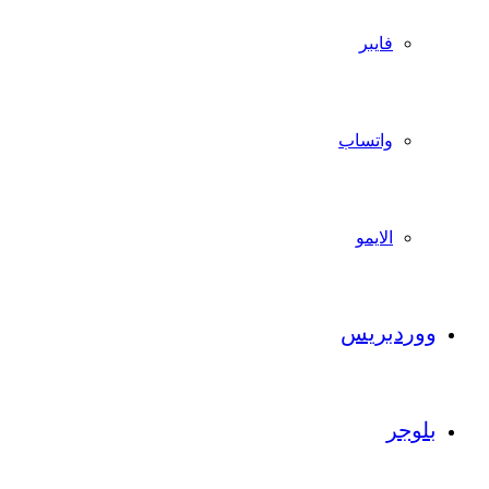
فايبر
واتساب
الايمو
ووردبريس
بلوجر