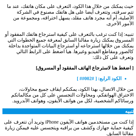
حيث يمكنك من خلال هذا الكود، التعرف على مكان هاتفك، عند ما
تتم سرقته، وتتعرف أيضا على هل هاتفك مصنوع في الشركة
الأصلية، أم أنه مجرد هاتف مقلد، يسهل اختراقه، ومجموعة من
الأمور الأخرى.
تنبيه: إذا كنت ترغب بالتعرف على كيفية استرجاع هاتفك المفقود أو
المسروق يمكنك زيارة مقالنا السابق لمعرفة جميع الخطوات التي
يمكنك من خلالها استرجاعه أو استرجاع البيانات المتواجدة بداخلة
كالصور ومقاطع الفيديو وغيرها. هيا اضغط على الرابط التالي
وتعرف على كل ذلك:
[ اضغط هنا لاسترجاع الهاتف المفقود أو المسروق]
الكود الرابع: [ #002## ]
من خلال الاتصال، بهذا الكود، يمكنكم ايقاف جميع محاولات،
الاختراق الهواتفكم، ومحاولات التجسس على كل من مكالماتكم
ورسائاكم الشخصية، لكل من هواتف الآيفون، وهواتف الآندرويد.
تنبيه
إذا كنت من مستخدمين هواتف الآيفون iPhone وتريد أن تتعرف على
كيفية حماية جهازك وكشف من يراقبه ويتجسس عليه فيمكن زيارة
مقالنا السابق.