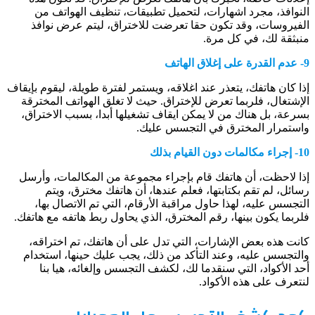
النوافذ، مجرد اشهارات، لتحميل تطبيقات، تنظيف الهواتف من
الفيروسات، وقد تكون حقا تعرضت للاختراق، ليتم عرض نوافذ
منبثقة لك، في كل مرة.
9- عدم القدرة على إغلاق الهاتف
إذا كان هاتفك، يتعذر عند اغلاقه، ويستمر لفترة طويلة، ليقوم بإيقاف
الإشتغال، فلربما تعرض للإختراق. حيث لا تغلق الهواتف المخترقة
بسرعة، بل هناك من لا يمكن ايقاف تشغيلها أبدا، بسبب الاختراق،
واستمرار المخترق في التجسس عليك.
10- إجراء مكالمات دون القيام بذلك
إذا لاحظت، أن هاتفك قام بإجراء مجموعة من المكالمات، وأرسل
رسائل، لم تقم بكتابتها، فعلم عندها، أن هاتفك مخترق، ويتم
التجسس عليه، لهذا حاول مراقبة الأرقام، التي تم الاتصال بها،
فلربما يكون بينها، رقم المخترق، الذي يحاول ربط هاتفه مع هاتفك.
كانت هذه بعض الإشارات، التي تدل على أن هاتفك، تم اختراقه،
والتجسس عليه، وعند التأكد من ذلك، يجب عليك حينها، استخدام
أحد الأكواد، التي سنقدما لك، لكشف التجسس وإلغائه، هيا بنا
لنتعرف على هذه الأكواد.