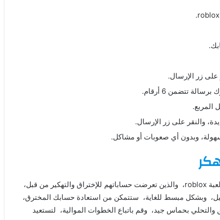
بك.
على زر الإرسال.
لة تتضمن 6 أرقام.
دة، والنقر على زر الإرسال.
سهولة، وبدون أي صعوبات أو مشاكل.
من أروع الطرق المجربة والفعالة لدى ملايين من محبي وعشاق لعبة roblox، والذين تعرضت حساباتهم للإختراق والتهكير من قبل،
صيل، وبشكل مبسط للغاية، ستتمكن من استعادة حسابك المخترق،
 والتحلي بحماس جيد، وقم باتباع الخطوات الموالية، لتستعيد