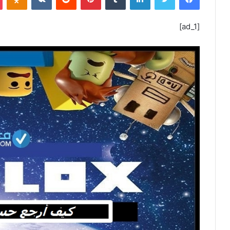
ل
ب
[ad_1]
ر
ي
د
ا
إ
ل
ك
ت
ر
و
ن
ي
ا