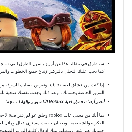
كما يجب عليك التحلي بالتركيز لإتباع جميع الخطوات وال
إذا كنت من عشاق لعبة roblox وت
المرور الخاصة بحسابك، وبعد ذلك وجدت نفسك ضحية لل
أنضر أيضا: تحميل لعبة Roblox للكمبيوتر والهاتف مجانا
بما أنك من محبي عالم roblox وخلق ع
الفكرية والشخصية، وبعد أن حققت مستوى فعال وهائل ل
حسابك غير شغال ويطلب منك إدخال كلمة المرور الصحيحة، 