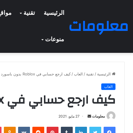
الرئيسية
تقنية
مواقع
معلومات
منوعات
الرئيسية
/
تقنية
/
العاب
/
كيف ارجع حسابي في Roblox بدون باسورد
العاب
كيف ارجع حسابي في Roblox بدون باسورد
معلومات
أ
27 مايو، 2021
ر
فيسبوك
تويتر
لينكدإن
‏Tumblr
بينتيريست
‏Reddit
‏VKontakte
Odnoklassniki
س