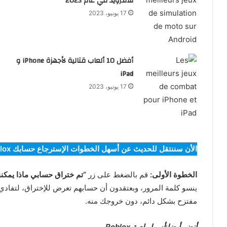
للأندرويد في عام 2023
17 يونيو، 2023
أفضل 10 ألعاب قتالية لأجهزة iPhone و
iPad
17 يونيو، 2023
الأن سننتقل للحديث عن أسهل الخطوات الإسترجاع حسابك roblox على الشكل التالي
الخطوة الأولى:
قم بالضغط على زر
“تم ختراق حسابي ماذا يمكنن
ينسو كلمة المرور، وبعتقدون أن حسابهم تعرض للإختراق، لتفادي
مفتزح بشكل دائم، دون خروجك منه.
أنضر أيضا:أسرار لعبة Roblox