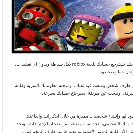
سنتطرق في مقالنا هذا عن أروع واسهل الطرق التي ستجعلك تسترجع حسابك للعبة roblox بكل بساطة وبدون اي تعقيدات،
مراحل خطوة بخطوة.
عرض حسابك للسرقة من طرف شخص وشعت قيه ثقتك، ومنحته معلوماتك السرية وكلمة
سرقة، وتبخث عن طريقة استرجاع حسابك بسرعة.
والم إفتراضية لا حدود لها وإنشاء شخصيات مميزة من خلال ابتكاراتك وابداعتك
حسابك الشخصي، تجد نقسك ضحية من ضحايا الإختراقات، وتجد
الأن كلمة المرور الأصلية تم تغييرها من طرف المخترقين،.