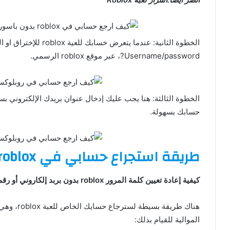
Username/password?، عبر موقع roblox الرسمي.
الخطوة الثالثة: هنا يجب عليك إدخال عنوان بريدك الإلكتروني بس
حسابك بسهولة.
طريقة استجراع حسابي في roblox برقم الهاتف
كيفية إعادة تعيين كلمة المرور roblox بدون بربد إلكاروني أو رقم هاتفي؟
هناك طريق
الموالية للقيام بذلك: