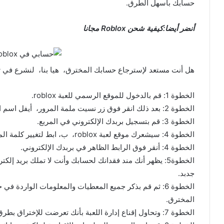
حسابك بأسهل الطرق.
أنضر أيضا:كيفية شحن Roblox مجانا
هل أنت مستعد لإسترجاع حسابك المخترق، هيا بنا، لنشرع في تط
الخطوة 1: قم بالدخول للموقع الرسمي للعبة roblox.
الخطوة 2: بعد ذلك انقر فوق زر نسيت ملمة المرور، أيفل اسم المستخدم وملمة النرور.
الخطوة 3: قم بتسجيل بربدك الإلكتروني في المربع.
الخطوة 4: سيشعرك موقع لعبة roblox، ب، ابط لتغيير كلمة المرور.
الخطوة 4: أنقر فوق الرابط الظاهر في بربدك الإلكتروني.
الخطوة5: يظهر أنك مند فقدانك لحسابك وأنت لا تملك بريد
جدبد.
المخترق.
الخطوة 7: وتحاول إقناع إدارة اللعبة بأنك تعرضت للإختراق بطرق مقنعة، وتدافع عن شرعية حسابك.