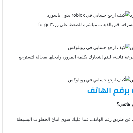
الخطوة الثانية: عندما يتعرض خسابك للعية roblox للإختراق او السرقة، قم بالذهاب مباشرة للضغط على زر،”forget
رعة فائقة، ليتم إشعارك بكلمة المرور، وادخلها بعجالة لتسترجع
ة بسيطة لسترجاع حسايك الخاص للعبة roblox، وهي عن طريق رقم الهاتف، فما عليك سوى اتباع الخطوات البسيطة