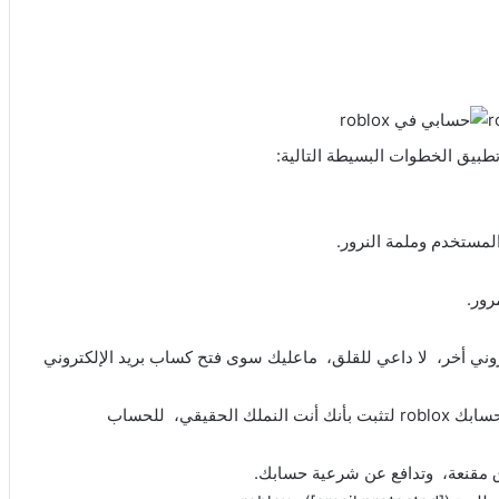
بيق الخطوات البسيطة التالية:
 إلكتروني أخر، لا داعي للقلق، ماعليك سوى فتح كساب بريد الإلكتروني
الخطوة 6: ثم قم بذكر جميع المعطيات والمعلومات الواردة في حسابك roblox لتثبت بأنك أنت النملك الحقيقي، للحساب