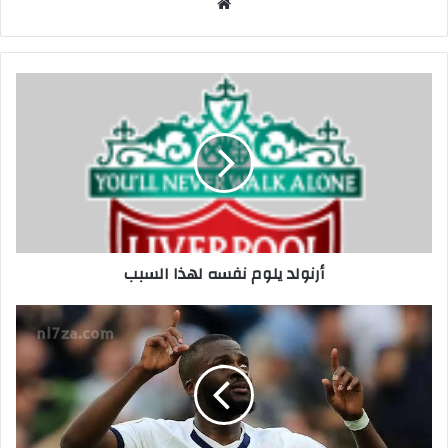
م
و
ق
ع
ا
ل
و
ي
ب
أرنولد يلوم نفسه لهذا السبب