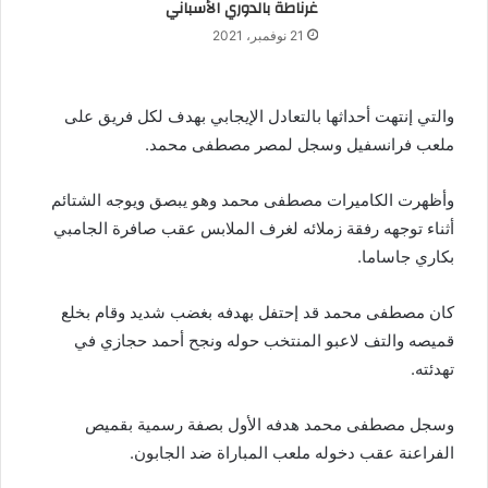
غرناطة بالدوري الأسباني
21 نوفمبر، 2021
والتي إنتهت أحداثها بالتعادل الإيجابي بهدف لكل فريق على
ملعب فرانسفيل وسجل لمصر مصطفى محمد.
وأظهرت الكاميرات مصطفى محمد وهو يبصق ويوجه الشتائم
أثناء توجهه رفقة زملائه لغرف الملابس عقب صافرة الجامبي
بكاري جاساما.
كان مصطفى محمد قد إحتفل بهدفه بغضب شديد وقام بخلع
قميصه والتف لاعبو المنتخب حوله ونجح أحمد حجازي في
تهدئته.
وسجل مصطفى محمد هدفه الأول بصفة رسمية بقميص
الفراعنة عقب دخوله ملعب المباراة ضد الجابون.