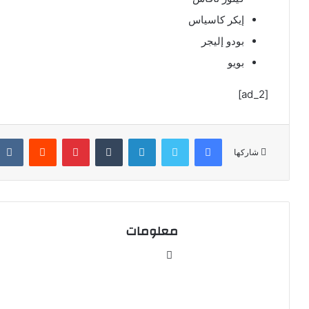
إيكر كاسياس
بودو إليجر
بويو
[ad_2]
فيسبوك
تويتر
لينكدإن
‏Tumblr
بينتيريست
‏Reddit
شاركها
معلومات
م
و
ق
ع