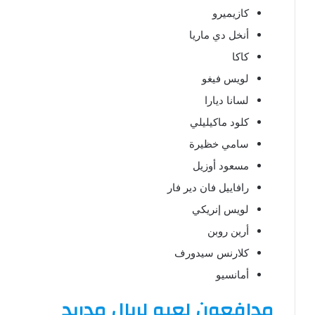
كازيميرو
أنخل دي ماريا
كاكا
لويس فيغو
لسانا ديارا
كلود ماكيليلي
سامي خظيرة
مسعود أوزيل
رافاييل فان دير فار
لويس إنريكي
أرين روبن
كلارنس سيدورف
أمانسيو
مدافعون لعبو لريال مدريد