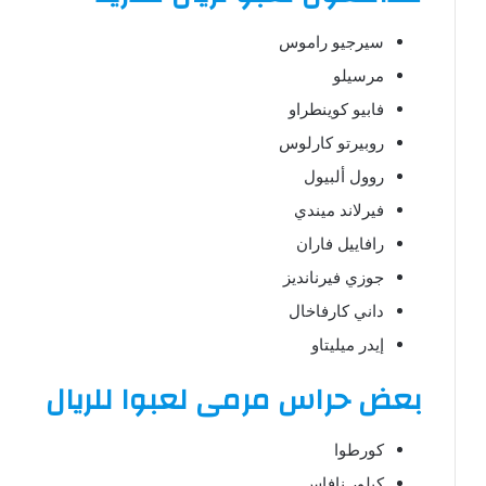
سيرجيو راموس
مرسيلو
فابيو كوينطراو
روبيرتو كارلوس
روول ألبيول
فيرلاند ميندي
رافاييل فاران
جوزي فيرنانديز
داني كارفاخال
إيدر ميليتاو
بعض حراس مرمى لعبوا للريال
كورطوا
كيلور نافاس