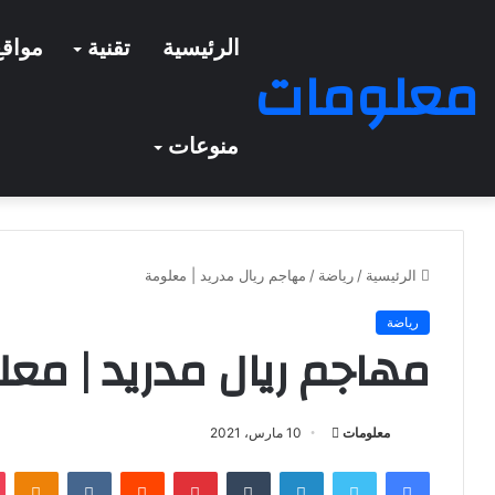
الرئيسية
تقنية
مواقع
معلومات
منوعات
الرئيسية
/
رياضة
/
مهاجم ريال مدريد | معلومة
رياضة
مهاجم ريال مدريد | مع
معلومات
أ
10 مارس، 2021
ر
فيسبوك
تويتر
لينكدإن
‏Tumblr
بينتيريست
‏Reddit
‏VKontakte
Odnoklassniki
س