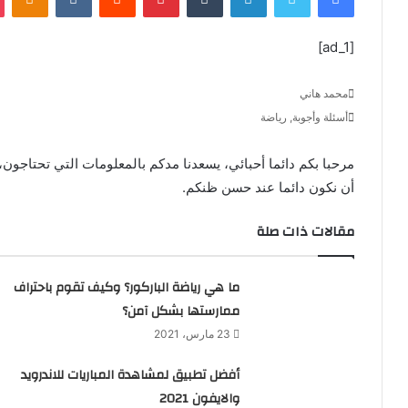
ل
ب
[ad_1]
ر
ي
محمد هاني
د
أسئلة وأجوبة, رياضة
ا
إ
مرحبا بكم دائما أحبائي، يسعدنا مدكم بالمعلومات التي تحتاجون، 
ل
أن نكون دائما عند حسن ظنكم.
ك
ت
مقالات ذات صلة
ر
و
ن
ما هي رياضة الباركور؟ وكيف تقوم باحتراف
ي
ممارستها بشكل آمن؟
ا
23 مارس، 2021
أفضل تطبيق لمشاهدة المباريات للاندرويد
والايفون 2021