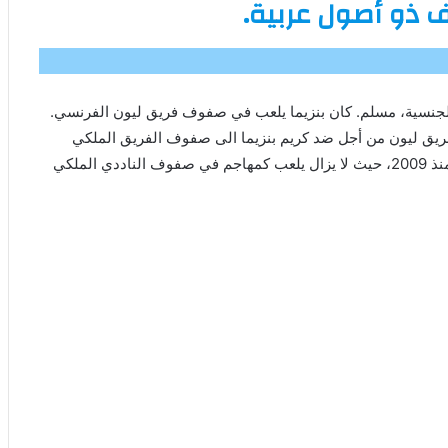
لاعب كرة قدم، ولد في 19 دجنبر 1987 فرنسي الجنسية، مسلم. كان بنزيما يلعب في صفوف فريق ليون الفرنسي.
يال مدريد منذ سنة 2009 بعد اتفاق مع فريق ليون من أجل ضد كريم بنزيما الى صفوف الفريق الملكي
بصفقة قدرها 35 مليون يورو. لم يعرف كريم بنزيما أي انتقالات منذ 2009، حيث لا يزال يلعب كمهاجم في صفوف الناددي الملكي