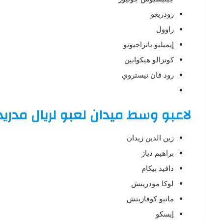
رودريغو
راوول
إيميليو باتراجيونو
كونزالو هيكوايين
رود فان نيستروي
لاعبو وسط ميدان لعبو لريال مدريد
زين الدين زيدان
براهيم دياز
دافيد بيكام
لوكا مودريتش
ماتيو كوفازيتش
إيسكو