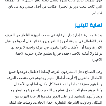
ﺟﻮﻥ ﺳﻤﻴﺚ ﻟﺬﻟﻚ ﻛﺎﻧﺖ ﺑﺸﺮﺓ ﺩﺑﺴﻲ ﺩﺍﻛﻨﺔ ﺑﻌﺾ ﺍﻟﺸﻲﺀ، ﺃﻣﺎ ﺍﻟﻤﻤﺜﻠﺔ
ﺍﻟﺘﻲ ﻛﺎﻧﺖ ﺗﻠﻌﺐ ﺩﻭﺭ ﺑﻮ ﺍﻟﺤﻤﺮﺍﺀ ﻓﻜﺎﻧﺖ ﻣﻦ ﺃﺻﻞ ﺻﻴﻨﻲ ﻭﺗﺪﻋﻰ ﺑﺎﻱ
ﻓﺎﻥ ﻟﻲ.
نهاية ﺗﻠﻴﺘﺒﻴﺰ
بعد علمه برغبة إدارة دار الرعاية في سحب اجهزة التلفاز من الغرف
ﻓﻜﺮ ﺍﻷﻃﻔﺎﻝ في ﺳﺮﻗﺔ ﺃﺟﻬﺰﺓ ﺍﻟﺘﻠﻔﺰﻳﻮﻥ ﻭﺇﺧﻔﺎﺋﻬﺎ ﻗﺒﻞ أخدها من قبل
الإدارة، وبما أن ﺍﻷﻃﻔﺎﻝ ﻛﺎﻧﻮﺍ ﻳﻨﺎﻣﻮﻥ ﻓﻲ ﻏﺮﻓﺔ ﻭﺍﺣﺪﺓ ﻻ ﻳﻮﺟﺪ ﺑﻬﺎ
ﻧﻮﺍﻓﺬ ﻭﻻ أمكنة ﻟﻼﺧﺘﺒﺎﺀ فقدد قرروا تطبيق فكرة جنونية لاخفاء
الاجهزة.
وﻓﻲ ﺍﻟﺼﺒﺎﺡ ﺩﺧﻞ ﺍﻟﻤﺸﺮﻓﻮﻥ الغرفة ﻹﻳﻘﺎﻅ ﺍﻷﻃﻔﺎﻝ فوجدوا ﺟﻤﻴﻊ
ﺍﻷﻃﻔﺎﻝ حاضرين ﺇﻻ ﺃﺭﺑﻌﺔ ﺃﻃﻔﺎﻝ منهم ﻭﺟﺪﻭﻫﻢ ﻓﻲ ﻣﻨﺘﺼﻒ ﺍﻟﻐﺮﻓﺔ
ﻭﺑﻄﻮﻧﻬﻢ ﻣﻤﺰﻗﺔ تماما ﻭﺍﻟﺪﻣﺎﺀ تملأ كل ﻣﻜﺎﻥ، أما ﺃﻳﺪﻱ ﺍﻷﻃﻔﺎﻝ
ﻭﺃﻇﺎﻓﺮﻫﻢ فمازالت ﺗﺤﻤﻞ ﻗﻄﻊ ﻣﻦ ﺍﻟﻠﺤﻢ ﺟﺮﺍﺀ ﺗﻤﺰﻳﻘﻬﻢ ﻟﺒﻄﻮﻧﻬﻢ،
وبعد رأيتهم للمشهد قرر على ﺍﻟﻔﻮﺭ ﻣﻘﺪﻣﻮﺍ ﺍﻟﺮﻋﺎﻳﺔ الهرب ﻣﻦ
ﺍﻟﻤﻜﺎﻥ ﻭﺣﺎﻭﻟﺖ ﺍﻟﺸﺮﻃﺔ ﺍﻟﺒﻠﻐﺎﺭﻳﺔ إخفاء ﺍﻟﺤﺎﺩﺙ، ﻭﻇﻠﺖ فئة ﻗﻠﻴﻠﺔ