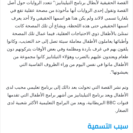
ﺍﻟﻘﺼﺔ ﺍﻟﺤﻘﻴﻘﻴﺔ ﻷﺑﻄﺎﻝ ﺑﺮﻧﺎﻣﺞ ﺍﻟﺘﻴﻠﻴﺘﺎﺑﻴﺰ:” تتعدد الروايات حول أصل
ﺍﻟﻘﺼﺔ وتقول إحدى الروايات أنها ﻣﺄﺧﻮﺫﺓ ﻣﻦ ﻣﺼﺤﺔ ﻋﻘﻠﻴﺔ ﺗﻘﻊ ﻓﻲ
ﺑﻠﻐﺎﺭﻳﺎ ﺗﺴﻤﻰ ﻻﻻﻧﺪ وﻟﻢ ﻳﻜﻦ ﻫﺬﺍ هو ﺍﺳﻤﻬﺎ ﺍﻟﺤﻘﻴﻘﻲ ﻭﻻ ﺃﺣﺪ ﻳﻌﺮﻑ
ﺍﺳﻤﻬﺎ ﺍﻟﺤﻘﻴﻘﻲ ﺣﺘﻰ هذه اللحظة، ويشاع ﺃﻥ ﺗﻠﻚ ﺍﻟﻤﺼﺤﺔ ﻛﺎﻧﺖ
ﺗﻤﺘﻠﺊ ﺑﺎﻷﻃﻔﺎﻝ ﺫﻭﻱ ﺍﻻﺣﺘﻴﺎﺟﺎﺕ ﺍﻟﻌﻘﻠﻴﺔ، فيما ﻋﻤﺎﻝ ﺗﻠﻚ ﺍﻟﻤﺼﺤﺔ
ﻭﺃﻃﺒﺎﺋﻬﺎ ﻳﻌﺎﻣﻠﻮﻥ ﺍﻷﻃﻔﺎﻝ ﻣﻌﺎﻣﻠﺔ ﺳﻴﺌﺔ ﺗﺼﻞ ﺇﻟﻰ حد ﺍﻟﺘﻌﺬﻳﺐ، وﻛﺎﻧﻮﺍ
ﻳﻠﻘﻮﻥ ﺑﻬﻢ ﻓﻲ ﻏﺮﻑ ﺑﺎﺭﺩﺓ ﻭﻣﻈﻠﻤﺔ ﻭﻓﻲ ﺑﻌﺾ ﺍﻷﻭﻗﺎﺕ ﻳﺘﺮﻛﻮﻧﻬﻢ ﺩﻭﻥ
ﻃﻌﺎﻡ ﻭﻳﻌﺘﺪﻭﻥ ﻋﻠﻴﻬﻢ ﺑﺎﻟﻀﺮﺏ وهؤلاء ﺍﻟﺘﻴﻠﺘﺎﺑﻴﺰ ﻛﺎﻧﻮﺍ ﻣﺠﻤﻮﻋﺔ ﻣﻦ
ﺍﻷﻃﻔﺎﻝ ﻣﺎﺗﻮﺍ ﻓﻲ ﻧﻔﺲ ﺍﻟﻴﻮﻡ ﻣﻦ ﻭﺭﺍﺀ ﺍﻟﻈﺮﻭﻑ ﺍﻟﻘﺎﺳﻴﺔ ﺍﻟﺘﻲ
ﻳﻌﻴﺸﻮﻧﻬﺎ”.
وتم ﻧﺸﺮ ﺍﻟﻘﺼﺔ ﺍﻟﺘﻲ ﺗﺤﻮﻟﺖ ﺑﻌﺪ ﺫﺍﻟﻚ ﺇﻟﻰ ﺑﺮﻧﺎﻣﺞ ﺗﻌﻠﻴﻤﻲ ﻣﺤﺒﺐ لدى
ﺍﻷﻃﻔﺎﻝ وﻳﻌﺪ ﺑﺮﻧﺎﻣﺞ ﺍﻟﺘﻴﻠﻴﺘﺎﺑﻴﺰ ﻣﻦ ﺃﺷﻬﺮ ﺑﺮﺍﻣﺞ ﺍﻷﻃﻔﺎﻝ ﺍﻟﺘﻲ ﺗﻘﺪﻣﻬﺎ
ﻗﻨﻮﺍﺕ BBC ﺍﻟﺒﺮﻳﻄﺎﻧﻴﺔ، وﻳﻌﺪ ﻣﻦ ﺍﻟﺒﺮﺍﻣﺞ ﺍﻟﺘﻌﻠﻴﻤﻴﺔ ﺍﻷﻛﺜﺮ ﺷﻌﺒﻴﺔ لدى
الصغار.
سبب التسمية