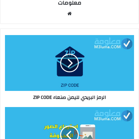
معلومات
م
و
ق
ع
ا
ل
و
ي
ب
الرمز البريدي لليمن صنعاء ZIP CODE