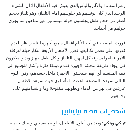
رغم ﺍﻟﻤﻌﺎﻧﺎﺓ ﻭﺍﻷﻟﻢ ﻭﺍﻟﻴﺄﺱالذي يعيش فيه الأطفال ﺇﻻ ﺃﻥ ﺍﻟﺸﻲﺀ
ﺍﻟﻮﺣﻴﺪ ﺍﻟﺬﻱ ﻛﺎﻥ ﻳﺆنسهم ﻫﻮ ﺟﻠﻮﺳﻬﻢ ﺃﻣﺎﻡ ﺍﻟﺘﻠﻔﺎﺯ، وهو ﺗﻠﻔﺎﺯ ﺑﺤﺠﻢ
ﺃﺻﻐﺮ ﻣﻦ ﺣﺠﻢ ﻃﻔﻞ يجلسون حوله ﻣﺒﺘﺴﻤﻴﻦ ﻏﻴﺮ مباهين ﺑﻤﺎ ﻳﺠﺮﻱ
ﺣﻮﻟﻬﻢ من أحداث.
ﻗﺮﺭﺕ ﺍﻟﻤﺼﺤﺔ في أحد الأيام ﺍﻗﻔﺎﻝ ﺟﻤﻴﻊ ﺃﺟﻬﺰﺓ ﺍﻟﺘﻠﻔﺎﺯ ﻧﻈﺮﺍ ﻟﻌﺪﻡ
قدرتها على ﺗﺤﻤﻞ ﺗﻜﺎﻟﻴﻔﻬﺎ ﻓﻘﺮﺭ ﺍﻷﻃﻔﺎﻝ ﺍﻷﺭﺑﻌﺔ ابتكار حيلة لعرقلة
الأمر فقاموا بسرقة كل ﺃﺟﻬﺰﺓ ﺍﻟﺘﻠﻔﺎﺯ وﻟﻜﻞ طفل جهاز وبدأوا ﻳﻔﻜﺮﻭﻥ
في إيجاد طريقة لتخبئة الأجهزة فقدم ﺩﻭﻧﻜﺎ فكرة ﻭﺃﺷﺎﺭ ﻟﻠﺠﻤﻴﻊ ﺍﻟﻰ
ﻓﻤﻪ ﺍﻟﻤﺒﺘﺴﻢ ﺃﻱ أنهم ﺳﻴﺨﺒﺌﻮﻥ ﺍﻷﺟﻬﺰﺓ ﺩﺍﺧﻞ ﺟﺴﺪﻫﻢ، ﻭﻓﻲ ﺍﻟﻴﻮﻡ
ﺍﻟﺘﺎﻟﻲ ﺷﻬﺪﺕ ﺍﻟﻤﺼﺤﺔ ﺍﻟﺤﺪﺙ ﺍﻟﻤﺄﺳﺎﻭﻱ ﺣﻴﺚ ﺷﻮﻫﺪ ﺍﻷﻃﻔﺎﻝ
ﻏﺎﺭﻗﻴﻦ ﻓﻲ نهر ﻣﻦ ﺍﻟﺪﻣﺎﺀ ﻭﺑﻄﻮﻧﻬﻢ ﻣﻔﺘﻮحة ﻭﻣﺎ وﺍﺑﺘﺴﺎﻣﺘﻬﻢ ﻋﻠﻰ
ﻭﺟﻮﻫﻬﻢ.
ﺷﺨﺼﻴﺎﺕ ﻗﺼﺔ ﺗﻴﻠﻴﺘﺎﺑﻴﺰ
ﺗﻴﻨﻜﻲ ﻭﻳﻨﻜﻲ:
ويعد من ﺃﻃﻮﻝ الأطفال، ﻟﻮﻧﻪ ﺑﻨﻔﺴﺠﻲ ويملك ﺣﻘﻴﺒﺔ