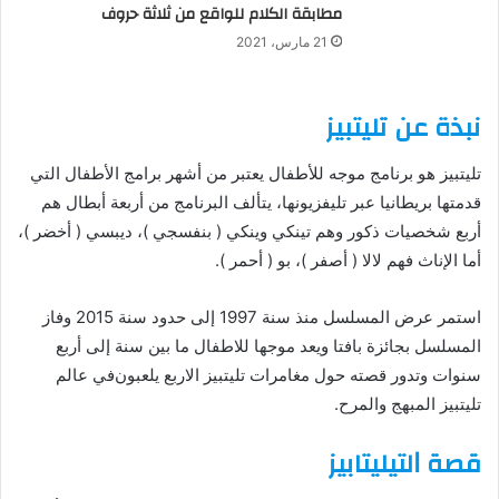
مطابقة الكلام للواقع من ثلاثة حروف
21 مارس، 2021
نبذة عن ﺗﻠﻴﺘﺒﻴﺰ
ﺗﻠﻴﺘﺒﻴﺰ ‏هو ﺑﺮﻧﺎﻣﺞ موجه ﻟﻸﻃﻔﺎﻝ يعتبر ﻣﻦ ﺃﺷﻬﺮ ﺑﺮﺍﻣﺞ ﺍﻷﻃﻔﺎﻝ ﺍﻟﺘﻲ
ﻗﺪﻣﺘﻬﺎ ﺑﺮﻳﻄﺎﻧﻴﺎ عبر تليفزيونها، يتألف البرنامج من أربعة ﺃﺑﻄﺎﻝ ﻫﻢ
ﺃﺭﺑﻊ ﺷﺨﺼﻴﺎﺕ ذكور وهم ﺗﻴﻨﻜﻲ ﻭﻳﻨﻜﻲ ‏( ﺑﻨﻔﺴﺠﻲ )، ﺩﻳﺒﺴﻲ ‏( ﺃﺧﻀﺮ )،
أما الإناث فهم ﻻﻻ ‏( ﺃﺻﻔﺮ ‏)، ﺑﻮ ‏( ﺃﺣﻤﺮ ‏).
ﺍﺳﺘﻤﺮ ﻋﺮﺽ ﺍﻟﻤﺴﻠﺴﻞ ﻣﻨﺬ ﺳﻨﺔ 1997 ﺇﻟﻰ حدود سنة 2015 وﻓﺎﺯ
ﺍﻟﻤﺴﻠﺴﻞ ﺑﺠﺎﺋﺰﺓ ﺑﺎﻓﺘﺎ ويعد موجها ﻟﻼﻃﻔﺎﻝ ما بين سنة إلى أربع
ﺳﻨﻮﺍﺕ وتدور قصته ﺣﻮﻝ ﻣﻐﺎﻣﺮﺍﺕ ﺗﻠﻴﺘﺒﻴﺰ ﺍﻻﺭﺑﻊ ﻳﻠﻌﺒﻮﻥﻓﻲ ﻋﺎﻟﻢ
ﺗﻠﻴﺘﺒﻴﺰ ﺍﻟﻤﺒﻬﺞ ﻭﺍﻟﻤﺮﺡ.
قصة ﺍﻟﺘﻴﻠﻴﺘﺎﺑﻴﺰ