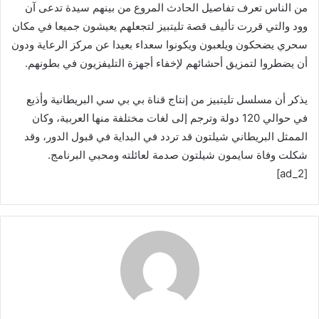
ﻣﻦ ﺍﻟﻨﺎﺱ ﺗﻌﺮﻑ تفاصيل ﺍﻟﺤﺎﺩﺙ ﺍﻟﻤﺮﻭﻉ ﻣﻦ ﺑﻴﻨﻬﻢ ﺳﻴﺪﺓ ﺗﺪﻋﻰ ﺁﻥ
ﻭﻭﺩ والتي ﻗﺮﺭﺕ تأليف ﻗﺼﺔ ﺗﻠﻴﺘﺒﻴﺰ ﻟﺘﺠﻌﻠﻬﻢ ﻳﻌﻴﺸﻮﻥ جميعا ﻓﻲ ﻣﻜﺎﻥ
ﺳﺤﺮﻱ ﻳﻀﺤﻜﻮﻥ ﻭﻳﻠﻌﺒﻮﻥ ﻭﻳﻜﻮﻧﻮﺍ ﺳﻌﺪﺍﺀ ﺑﻌﻴﺪا ﻋﻦ ﻣﺮﻛﺰ ﺍﻟﺮﻋﺎﻳﺔ ﻭﺩﻭﻥ
ﺃﻥ ﻳﻀﻄﺮﻭﺍ لتمزيق أحشائهم ﻹﺧﻔﺎﺀ ﺃﺟﻬﺰﺓ ﺍﻟﺘﻠﻴﻔﺰﻳﻮﻥ ﻓﻲ بطونهم.
ﻳﺬﻛﺮ ﺃﻥ ﻣﺴﻠﺴﻞ ﺗﻠﻴﺘﺒﻴﺰ من إنتاج ﻗﻨﺎﺓ ﺑﻲ ﺑﻲ ﺳﻲ ﺍﻟﺒﺮﻳﻄﺎﻧﻴﺔ ﻭﺃﺫﻳﻊ
ﻓﻲ ﺣﻮﺍﻟﻲ 120 ﺩﻭﻟﺔ ﻭﺗﺮﺟﻢ ﺇﻟﻰ ﻟﻐﺎﺕ ﻣﺨﺘﻠﻔﺔ ﻣﻨﻬﺎ ﺍﻟﻌﺮﺑﻴﺔ، ﻭﻛﺎﻥ
ﺍﻟﻤﻤﺜﻞ ﺍﻟﺒﺮﻳﻄﺎﻧﻲ ﺷﻴﻠﺘﻮﻥ ﻗﺪ ﺗﺮﺩﺩ ﻓﻲ ﺍﻟﺒﺪﺍﻳﺔ ﻓﻲ ﻗﺒﻮﻝ ﺍﻟﺪﻭﺭ، ﻭﻗﺪ
ﺷﻜﻠﺖ ﻭﻓﺎﺓ ﺳﺎﻳﻤﻮﻥ ﺷﻴﻠﺘﻮﻥ ﺻﺪﻣﺔ ﻟﻌﺎﺋﻠﺘﻪ ﻭﻣﺤﺒﻲ ﺍﻟﺒﺮﻧﺎﻣﺞ.
[ad_2]