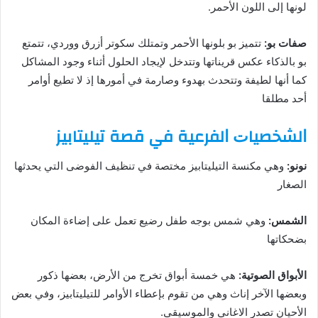
ﻟﻮﻧﻬﺎ ﺇﻟﻰ ﺍﻟﻠﻮﻥ ﺍﻷﺣﻤﺮ.
صفات ﺑﻮ:
تتميز بو بلوﻧﻬﺎ الأﺣﻤﺮ وتمتلك ﺳﻜﻮﺗﺮ ﺃﺯﺭﻕ ﻭﻭﺭﺩﻱ، تتمتع
بو بالذكاء عكس قريناتها وتتدخل لإيجاد الحلول أثناء وجود المشاكل
كما أنها ﻟﻄﻴﻔﺔ ﻭﺗﺘﺤﺪﺙ ﺑﻬﺪﻭﺀ وصارمة في أمورها إذ لا ﺗﻄﻴﻊ ﺃﻭﺍﻣﺮ
ﺃﺣﺪ مطلقا
ﺍﻟﺸﺨﺼﻴﺎﺕ ﺍﻟﻔﺮﻋﻴﺔ ﻓﻲ ﻗﺼﺔ ﺗﻴﻠﻴﺘﺎﺑﻴﺰ
ﻧﻮﻧﻮ:
وهي ﻣﻜﻨﺴﺔ ﺍﻟﺘﻴﻠﻴﺘﺎﺑﻴﺰ مختصة في تنظيف ﺍﻟﻔﻮﺿﻰ ﺍﻟﺘﻲ ﻳﺤﺪثها
الصغار
ﺍﻟﺸﻤﺲ:
وهي ﺷﻤﺲ ﺑﻮﺟﻪ ﻃﻔﻞ ﺭﺿﻴﻊ تعمل على إضاءة ﺍﻟﻤﻜﺎﻥ
ﺑﻀﺤﻜﺎﺗﻬﺎ
ﺍﻷﺑﻮﺍﻕ ﺍﻟﺼﻮﺗﻴﺔ:
ﻫﻲ ﺧﻤﺴﺔ ﺃﺑﻮﺍﻕ ﺗﺨﺮﺝ ﻣﻦ ﺍﻷﺭﺽ، ﺑﻌﻀﻬﺎ ﺫﻛﻮﺭ
ﻭﺑﻌﻀﻬﺎ الآخر ﺇﻧﺎﺙ ﻭﻫﻲ من تقوم بإعطاء ﺍﻷﻭﺍﻣﺮ ﻟﻠﺘﻴﻠﻴﺘﺎﺑﻴﺰ، وفي بعض
الأحيان ﺗﺼﺪﺭ ﺍﻻﻏﺎﻧﻲ ﻭﺍﻟﻤﻮﺳﻴﻘﻰ.