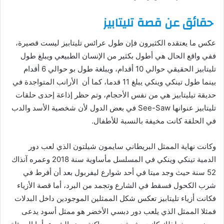
ﺣﻘﺎﺋﻖ ﻋﻦ قصة ﺗﻠﻴﺘﺎﺑﻴﺰ
عكس ما يعتقده الكثيرون فإن طول ﻋﺮﺍﺋﺲ ﺗﻠﻴﺘﺎﺑﻴﺰ ليست ﻗﺼﻴﺮﺓ،
ففي واقع الحال هي ﺃﻃﻮﻝ ﺑﻜﺜﻴﺮ ﻣﻦ ﺍﻹﻧﺴﺎﻥ ﺍﻟﻄﺒﻴﻌﻲ وﻳﺒﻠﻎ ﻃﻮﻝ
ﺗﻠﻴﺘﺎﺑﻴﺰ ﺍﻟﺤﻘﻴﻘﻲ ﺣﻮﺍﻟﻲ 10 ﺃﻗﺪﺍﻡ، ويبلغة طول ﺑﻮ ﺣﻮﺍﻟﻲ 6 ﺃﻗﺪﺍﻡ
بينما طول ﺗﻴﻨﻜﻲ ﻭﻳﻨﻜﻲ ﻳﺒﻠﻎ 11 ﻗﺪما، كما أن ﺍﻷﺭﺍﻧﺐ المتواجدة ﻓﻲ
ﺣﺪﻳﻘﺔ ﺗﻴﻠﻴﺘﺎﺑﻴﺰ ﻫﻲ من نفس ﺍﻷﺣﺠﺎﻡ، وﺗﻢ ﺣﻈﺮ ﺇﺫﺍﻋﺔ ﺇﺣﺪﻯ ﺣﻠﻘﺎﺕ
ﺗﻠﻴﺘﺎﺑﻴﺰ ﻋﻨﻮﺍﻧﻬﺎ See-Saw ﻓﻲ ﺑﻌﺾ ﺍﻟﺪﻭﻝ ﻷﻥ ﺷﺨﺼﻴﺔ ﺍﻷﺳﺪ ﻭﺍﻟﺪﺏ
ﻓﻲ ﺍﻟﺤﻠﻘﺔ ﻛﺎﻧﺖ مخيفة بالنسبة للأطفال.
وﻛﺎﻧﺖ ﻧﻬﺎﻳﺔ ﺍﻟﻤﻤﺜﻞ ﺍﻟﺒﺮﻳﻄﺎﻧﻲ ﺳﺎﻳﻤﻮﻥ ﺷﻴﻠﺘﻮﻥ ﺍﻟﺬﻱ ﻟﻌﺐ ﺩﻭﺭ
ﺍﻟﺪﻣﻴﺔ ﺗﻴﻨﻜﻲ ﻭﻳﻨﻜﻲ ﻓﻲ ﺍﻟﻤﺴﻠﺴﻞ ﻣﺄﺳﺎﻭﻳﺔ سنة 2018 وعمره آنذاك
52 سنة ﺣﻴﺚ ﻭﺟﺪ ميتا ﻓﻲ ﺃﺣﺪ ﺷﻮﺍﺭﻉ ﻟﻴﻔﺮﺑﻮﻝ ﺑﻌﺪ ﺃﻥ ﺃﻓﺮﻁ ﻓﻲ
ﺷﺮﺏ ﺍﻟﻜﺤﻮﻝ ﻓﺴﻘﻂ ﻓﻲ ﺍﻟﺸﺎﺭﻉ ﻭﺗﺠﻤﺪ ﻣﻦ ﺍﻟﺒﺮﺩ، أما قصة الأزياء
فكانت ﺃﺯﻳﺎﺀ ﺗﻠﻴﺘﺎﺑﻴﺰ ﺗﻌﻜﺲ ﺷﻜﻞ ﺍﻟﻤﻤﺜﻠﻴﻦ ﺍﻟﻤﻮﺟﻮﺩﻳﻦ ﺩﺍﺧﻞ ﺍﻟﺒﺪﻻﺕ
فمثلا ﺍﻟﻤﻤﺜﻞ ﺍﻟﺬﻱ ﻳﻠﻌﺐ ﺩﻭﺭ ﺩﺑﺴﻲ ﺍﻷﺧﻀﺮ ﻫﻮ ﻣﻤﺜﻞ ﺃﺳﻮﺩ ﻳﺪﻋﻰ