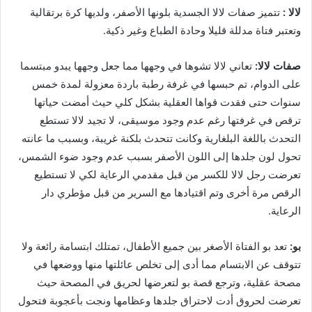
ﻻﻻ :
تتميز صفات لالا الجسدية بلونها الأصفر، وﻟﺪﻳﻬﺎ ﻛﺮﺓ ﺑﺮﺗﻘﺎﻟﻴﺔ
وتعتبر فتاة ﻣﺪﻟﻠﺔ ﻗﻠﻴﻼ وحادة الطباع وغير ذكية.
صفات لالا:
تعاني لالا ﺗﺸﻮها ﻓﻲ وجهها ﻣﻤﺎ ﺟﻌﻞ ﻭﺟﻬﻬﺎ يبدو مبتسما
على الدوام، ﺗﻢ ﺣﺒﺴﻬﺎ ﻓﻲ ﻏﺮﻓﺔ ﺭﻃﺒﺔ ﺑﺎﺭﺩﺓ ﻣﻌﺰﻭﻟﺔ ﻟﻤﺪﺓ ﺧﻤﺲ
ﺳﻨﻮﺍﺕ حتى ﻓﻘﺪﺕ قواها العقلية بشكل كلي حيث ﺃﻣﻀﺖ ﺣﻴﺎﺗﻬﺎ
ﺗﺮﻗﺺ ﻓﻲ ﻏﺮﻓﺘﻬﺎ رغم عدم وجود ﻣﻮﺳﻴﻘﻰ، لا تجيد لالا ﺗﺴﺘﻄﻊ
ﺍﻟﺘﺤﺪﺙ ﺑﺎﻟﻠﻐﺔ ﺍﻟﺒﻠﻐﺎﺭﻳﺔ وكانت ﺗﺘﺤﺪﺙ بلكنة ﻏﺮﻳﺒﺔ، وبسبب ما عانته
ﺗﺤﻮﻝ ﻟﻮﻥ ﺟﻠﺪﻫﺎ إلى اللون الأصفر ﺑﺴﺒﺐ ﻋﺪﻡ ﻭﺟﻮﺩ ﺿﻮﺀ ﺍﻟﺸﻤﺲ،
تعرضت رجل لالا للكسر ﻣﻦ ﻗﺒﻞ ﻣﻘﺪﻣﻲ ﺍﻟﺮﻋﺎﻳﺔ ﻟﻜﻲ ﻻ ﺗﺴﺘﻄﻴﻊ
ﺍﻟﺮﻗﺺ ﻣﺮﺓ ﺃﺧﺮﻯ وتم اقتيادها مع اﻟﺴﺮﻳﺮ من قبل مؤطري دار
الرعاية.
بو:
تعد بو الفتاة ﺍﻷﺻﻐﺮ بين جميع الأطفال، تمتلك ابتسامة رائعة وﻻ
ﺗﺘﻮﻗﻒ عن الابتسام ﻣﻤﺎ ﺃﺩﻯ إلى ﺗﺨﻠﺺ ﻋﺎﺋﻠﺘﻬﺎ ﻣﻨﻬﺎ ﻭﻭﺿﻌﻬﺎ ﻓﻲ
ﻣﺼﺤﺔ ﻋﻘﻠﻴﺔ، وترجع قصة بو لتعرضها لحريق ﻓﻲ ﺍﻟﻤﺼﺤﺔ حيث
تعرضت لحروق أدت لاحتراق جلدها وعظامها ونجت بأعجوبة فتحول