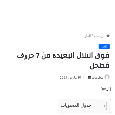
الرئيسية
/
الغاز
الغاز
ﻓﻮﻕ ﺍﻟﺘﻼﻝ ﺍﻟﺒﻌﻴﺪﺓ ﻣﻦ 7 ﺣﺮﻭﻑ
ﻓﻄﺤﻞ
معلومات
أ
10 مارس، 2021
ر
[ad_1]
س
ل
ب
جدول المحتويات
ر
ي