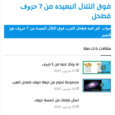
ﻓﻮﻕ ﺍﻟﺘﻼﻝ ﺍﻟﺒﻌﻴﺪﺓ ﻣﻦ 7 ﺣﺮﻭﻑ
د
ﻓﻄﺤﻞ
ا
إ
ل
جواب لغز لعبة فطحل العرب ﻓﻮﻕ ﺍﻟﺘﻼﻝ ﺍﻟﺒﻌﻴﺪﺓ ﻣﻦ 7 ﺣﺮﻭﻑ هو:
ك
ﺗﻠﻴﺘﺒﻴﺰ
ت
ر
مقالات ذات صلة
و
ن
ي
ﻣﺎ ﻳﺮﺗﻜﺰ ﻋﻠﻴﻪ ﻣﻦ 5 ﺣﺮﻭﻑ
ا
27 مارس، 2021
مجموعة نجوم من اربعة حروف فطحل العرب
23 مارس، 2021
اسئل طفلك من خمسة حروف
22 مارس، 2021