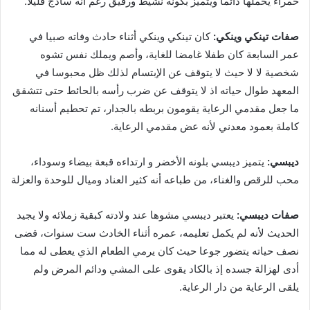
ﺣﻤﺮﺍﺀ ﻳﺤﻤﻠﻬﺎ دائما ويتميز بكونه ﻧﺸﻴﻂ ﻭﺭﻗﻴﻖ رغم أنه ﺳﺎﺫﺝ ﻗﻠﻴﻼ.
صفات ﺗﻴﻨﻜﻲ ﻭﻳﻨﻜﻲ:
ﻛﺎﻥ ﺗﻴﻨﻜﻲ ﻭينكي أثناء حادث وفاته صبيا ﻓﻲ
عمر ﺍﻟﺴﺎﺑﻌﺔ ﻛﺎﻥ طفلا ﻏﺎمضا للغاية، وﺃﺻﻢ ﻭيملك ﻧﻔﺲ ﺗﺸﻮﻩ
شخصية ﻻ ﻻ ﺣﻴﺚ ﻻ ﻳﺘﻮﻗﻒ ﻋﻦ ﺍﻹﺑﺘﺴﺎﻡ لذلك ظل ﻣﺤﺒﻮﺳﺎ ﻓﻲ
ﺍﻟﻤﻌﻬﺪ ﻃﻮﺍﻝ ﺣﻴﺎﺗﻪ اذ لا ﻳﺘﻮﻗﻒ ﻋﻦ ﺿﺮﺏ ﺭﺃﺳﻪ ﺑﺎﻟﺤﺎﺋﻂ حتى ﺗﺘﺸﻘﻖ
ما ﺟﻌﻞ ﻣﻘﺪﻣﻲ ﺍﻟﺮﻋﺎﻳﺔ ﻳﻘﻮﻣﻮﻥ ﺑﺮﺑﻄﻪ ﺑﺎﻟﺠﺪﺍﺭ، تم تحطيم ﺃﺳﻨﺎﻧﻪ
كاملة ﺑﻌﻤﻮﺩ ﻣﻌﺪﻧﻲ ﻷﻧﻪ ﻋﺾ ﻣﻘﺪﻣﻲ ﺍﻟﺮﻋﺎﻳﺔ.
ﺩﻳﺒﺴﻲ:
يتميز ديبسي بلونه الأﺧﻀﺮ ﻭ ارتداءه ﻗﺒﻌﺔ ﺑﻴﻀﺎﺀ ﻭﺳﻮﺩﺍﺀ،
محب للرقص وﺍﻟﻐﻨﺎﺀ، من طباعه أنه ﻛﺜﻴﺮ ﺍﻟﻌﻨﺎﺩ وميال للوحدة والعزلة
صفات ديبسي:
يعتبر ديبسي مشوها ﻋﻨﺪ ﻭﻻﺩﺗﻪ كبقية زملائه وﻻ يجيد
الحديث ﻷﻧﻪ ﻟﻢ ﻳﻜﻤﻞ ﺗﻌﻠﻴﻤﻪ، ﻋﻤﺮﻩ أثناء الخادث ﺳﺖ ﺳﻨﻮﺍﺕ، ﻗﻀﻰ
ﻧﺼﻒ ﺣﻴﺎﺗﻪ يتضور جوعا ﺣﻴﺚ ﻛﺎﻥ ﻳﺮﻣﻲ ﺍﻟﻄﻌﺎﻡ ﺍﻟﺬﻱ ﻳﻌﻄﻰ ﻟﻪ ﻣﻤﺎ
أدى لهزالة جسده إذ ﺑﺎﻟﻜﺎﺩ يقوى على ﺍﻟﻤﺸﻲ ودائم المرض ولم
يلقى ﺍﻟﺮﻋﺎﻳﺔ من دار الرعاية.