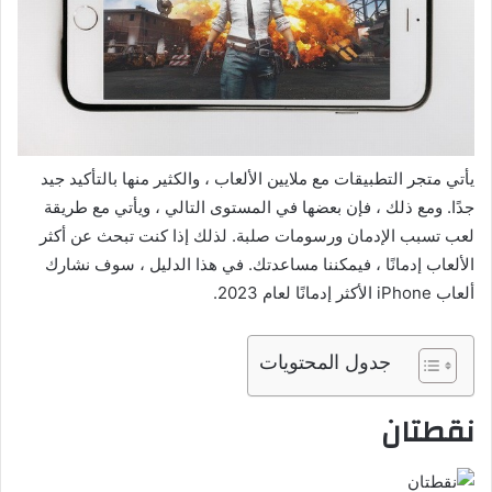
ي
د
ا
إ
ل
ك
ت
يأتي متجر التطبيقات مع ملايين الألعاب ، والكثير منها بالتأكيد جيد
ر
جدًا. ومع ذلك ، فإن بعضها في المستوى التالي ، ويأتي مع طريقة
و
لعب تسبب الإدمان ورسومات صلبة. لذلك إذا كنت تبحث عن أكثر
ن
الألعاب إدمانًا ، فيمكننا مساعدتك. في هذا الدليل ، سوف نشارك
ي
ألعاب iPhone الأكثر إدمانًا لعام 2023.
ا
جدول المحتويات
نقطتان