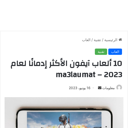
الرئيسية
/
تقنية
/
العاب
العاب
تقنية
10 ألعاب آيفون الأكثر إدمانًا لعام
2023 – ma3laumat
معلومات
أ
16 يونيو، 2023
ر
س
ل
ب
ر