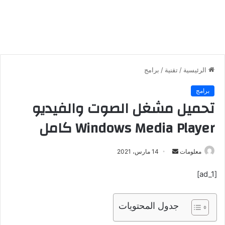
الرئيسية
/
تقنية
/
برامج
برامج
تحميل مشغل الصوت والفيديو
Windows Media Player كامل
معلومات
أ
14 مارس، 2021
ر
[ad_1]
س
ل
ب
جدول المحتويات
ر
ي