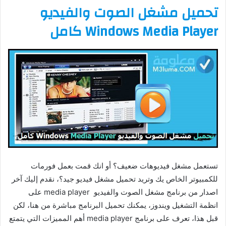
تحميل مشغل الصوت والفيديو
د
ا
Windows Media Player كامل
إ
ل
ك
ت
ر
و
ن
ي
ا
تستعمل مشغل فيديوهات ضعيف؟ أو انك قمت بعمل فورمات
للكمبيوتر الخاص يك وتريد تحميل مشغل فيديو جيد؟، نقدم إليك آخر
اصدار من برنامج مشغل الصوت والفيديو media player على
انظمة التشغيل ويندوز، يمكنك تحميل البرنامج مباشرة من هنا، لكن
قبل هذا، تعرف على برنامج media player أهم المميزات التي يتمتع