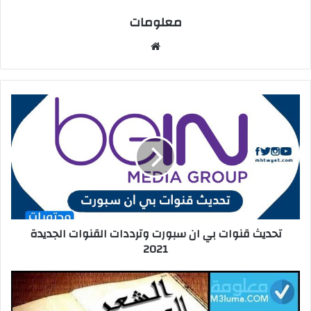
معلومات
م
و
ق
ع
ا
ل
و
ي
ب
تحديث قنوات بي ان سبورت وترددات القنوات الجديدة
2021