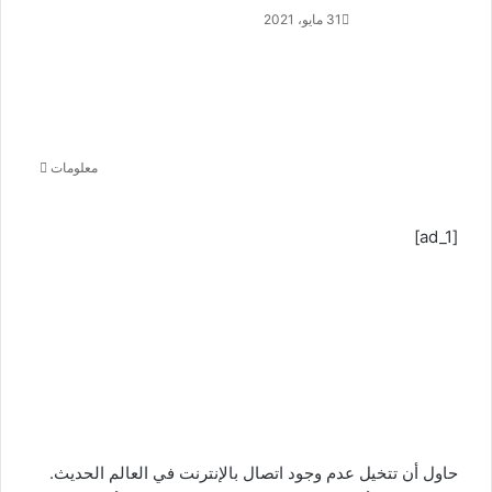
31 مايو، 2021
أ
ر
س
ل
ب
ر
ي
معلومات
د
ا
إ
[ad_1]
ل
ك
ت
ر
و
ن
ي
ا
حاول أن تتخيل عدم وجود اتصال بالإنترنت في العالم الحديث.