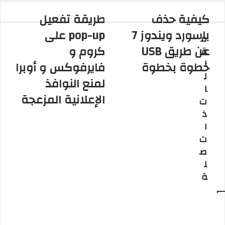
ق
كيفية حذف
طريقة تفعيل
ع
باسورد ويندوز 7
pop-up على
ا
م
ل
عن طريق USB
كروم و
ق
و
ا
خطوة بخطوة
فايرفوكس و أوبرا
ي
ل
لمنع النوافذ
ب
ا
الإعلانية المزعجة
ت
ذ
ا
ت
ص
ل
ة