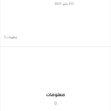
31 مايو، 2021
أ
ر
س
ل
ب
ر
ي
معلومات
د
ا
إ
ل
ك
ت
ر
و
ن
ي
ا
معلومات
م
و