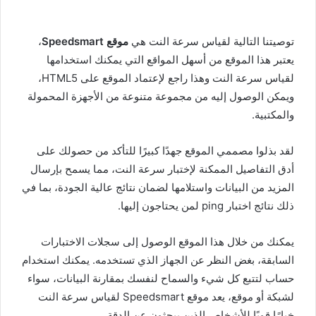
توصيتنا التالية لقياس سرعة النت هي
موقع Speedsmart
،
يعتبر هذا الموقع من أسهل المواقع التي يمكنك استخدامها
لقياس سرعة النت وهذا راجع لإعتماد الموقع على HTML5،
ويمكن الوصول إليه من مجموعة متنوعة من الأجهزة المحمولة
والمكتبية.
لقد بذلوا مصممي الموقع جهدًا كبيرًا للتأكد من حصولك على
أدق التفاصيل الممكنة لإختبار سرعة النت، مما يسمح بإرسال
المزيد من البيانات واستلامها لضمان نتائج عالية الجودة، بما في
ذلك نتائج اختبار ping لمن يحتاجون إليها.
يمكنك من خلال هذا الموقع الوصول إلى سجلات الاختبارات
السابقة، بغض النظر عن الجهاز الذي تستخدمه. يمكنك استخدام
حساب لتتبع كل شيء والسماح لنفسك بمقارنة البيانات، سواء
لشبكة أو موقع، يعد موقع Speedsmart لقياس سرعة النت
خيارًا قويًا للأشخاص الذين يبحثون عن الدقة.