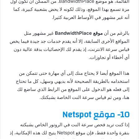
القائمة، هو موضع BandwidthPlace. من الممكن أن تكون أول
مرة تسمع بهذا الموقع، وذلك لكونه لا يحض بشعبية كبيرة، كما
أنه غير مشهور في الأوساط العربية كثيرا.
بالرغم من أن
موقع BandwidthPlace
غير مشهور مثل
المواقع الأخرى السابقة، إلا أنه يقدم خدمات جد جيدة فيما يخص
قياس سرعة الانترنت، إذ يقدم لك الإحصائيات بدقة عالية دون
أي أخطاء أو تجاوزات.
هذا الموقع أيضا لا يحتاج منك إلى أي مهارة حتى تتمكن من
استخدامه بالطريقة الصحيحة لأنه بديهي وسهل، كل ما تحتاج
إلى فعله هو الدخول على الموقع من الرابط الذي ساضع لك
هنا، ومن ثم قياس سرعة النت الخاصة بشبكتك.
10- موقع Netspot
إذا كنت تريد فحص سرعة النت في الروتور الخاص بشبكته
بنقرة واحدة فقط، فإن موقع Netspot يتيح لك هذه الإمكانية، إذ