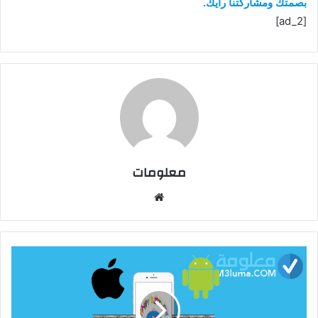
بصمتك ومشاركتنا رأيك.
[ad_2]
معلومات
م
و
ق
ع
ا
ل
و
ي