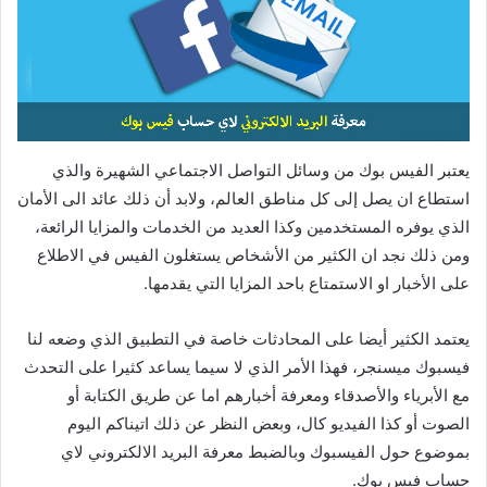
د
ا
إ
ل
ك
ت
يعتبر الفيس بوك من وسائل التواصل الاجتماعي الشهيرة والذي
ر
استطاع ان يصل إلى كل مناطق العالم، ولابد أن ذلك عائد الى الأمان
و
الذي يوفره المستخدمين وكذا العديد من الخدمات والمزايا الرائعة،
ن
ومن ذلك نجد ان الكثير من الأشخاص يستغلون الفيس في الاطلاع
ي
على الأخبار او الاستمتاع باحد المزايا التي يقدمها.
ا
يعتمد الكثير أيضا على المحادثات خاصة في التطبيق الذي وضعه لنا
فيسبوك ميسنجر، فهذا الأمر الذي لا سيما يساعد كثيرا على التحدث
مع الأبرياء والأصدقاء ومعرفة أخبارهم اما عن طريق الكتابة أو
الصوت أو كذا الفيديو كال، وبعض النظر عن ذلك اتيناكم اليوم
بموضوع حول الفيسبوك وبالضبط معرفة البريد الالكتروني لاي
حساب فيس بوك.